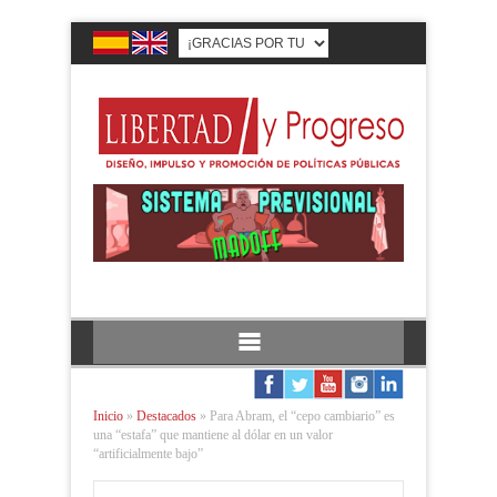
Inicio
»
Destacados
»
Para Abram, el “cepo cambiario” es
una “estafa” que mantiene al dólar en un valor
“artificialmente bajo”