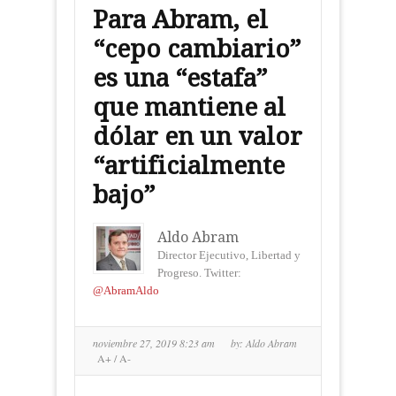
Para Abram, el
“cepo cambiario”
es una “estafa”
que mantiene al
dólar en un valor
“artificialmente
bajo”
Aldo Abram
Director Ejecutivo, Libertad y
Progreso. Twitter:
@AbramAldo
noviembre 27, 2019 8:23 am
by:
Aldo Abram
A+
/
A-