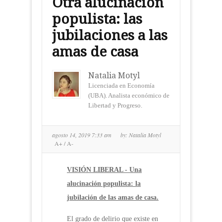
Otra alucinación
populista: las
jubilaciones a las
amas de casa
Natalia Motyl
Licenciada en Economía
(UBA). Analista económico de
Libertad y Progreso.
agosto 14, 2019 7:33 am
by:
Natalia Motyl
A+
/
A-
VISIÓN LIBERAL - Una
alucinación populista: la
jubilación de las amas de casa.
El grado de delirio que existe en