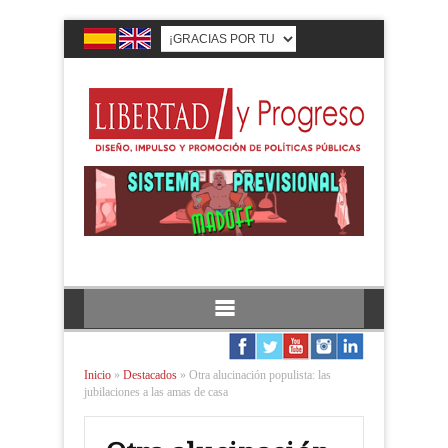
Inicio
»
Destacados
»
Otra alucinación populista: las
jubilaciones a las amas de casa