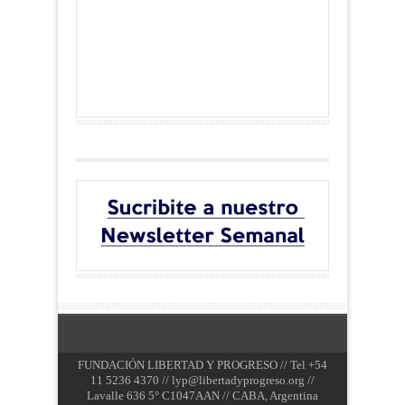
FUNDACIÓN LIBERTAD Y PROGRESO // Tel +54
11 5236 4370 //
lyp@libertadyprogreso.org
//
Lavalle 636 5° C1047AAN // CABA, Argentina