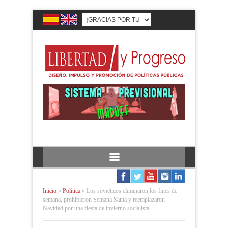
Inicio
»
Política
»
Los soviéticos eliminaron los fines de
semana, prohibieron Semana Santa y reemplazaron
Navidad por una fiesta de invierno socialista