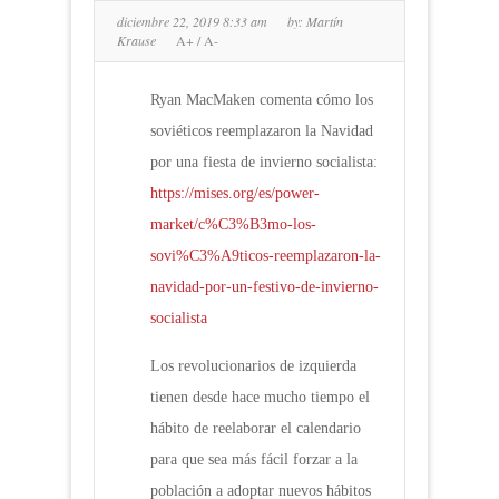
diciembre 22, 2019 8:33 am
by:
Martín
Krause
A+
/
A-
Ryan MacMaken comenta cómo los
soviéticos reemplazaron la Navidad
por una fiesta de invierno socialista:
https://mises.org/es/power-
market/c%C3%B3mo-los-
sovi%C3%A9ticos-reemplazaron-la-
navidad-por-un-festivo-de-invierno-
socialista
Los revolucionarios de izquierda
tienen desde hace mucho tiempo el
hábito de reelaborar el calendario
para que sea más fácil forzar a la
población a adoptar nuevos hábitos