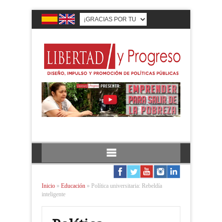
Inicio
»
Educación
»
Política universitaria: Rebeldía
inteligente