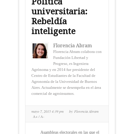
Política
universitaria:
Rebeldía
inteligente
Florencia Abram
Florencia Abram colabora con
Fundación Libertad y
Progreso, es Ingeniera
Agrónoma y en 2014 fue presidente del
Centro de Estudiantes de la Facultad de
Agronomía de la Universidad de Buenos
Aires. Actualmente se desempeña en el área
comercial de agroinsumos.
mayo 7, 2015 4:39 pm
by:
Florencia Abram
A+
/
A-
Asambleas electorales en las que el