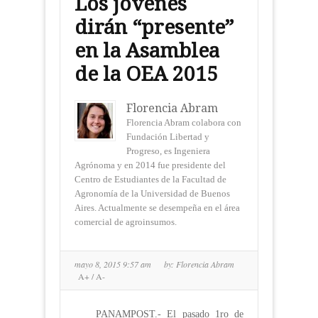
Los jóvenes
dirán “presente”
en la Asamblea
de la OEA 2015
Florencia Abram
Florencia Abram colabora con
Fundación Libertad y
Progreso, es Ingeniera
Agrónoma y en 2014 fue presidente del
Centro de Estudiantes de la Facultad de
Agronomía de la Universidad de Buenos
Aires. Actualmente se desempeña en el área
comercial de agroinsumos.
mayo 8, 2015 9:57 am
by:
Florencia Abram
A+
/
A-
PANAMPOST.- El pasado 1ro de