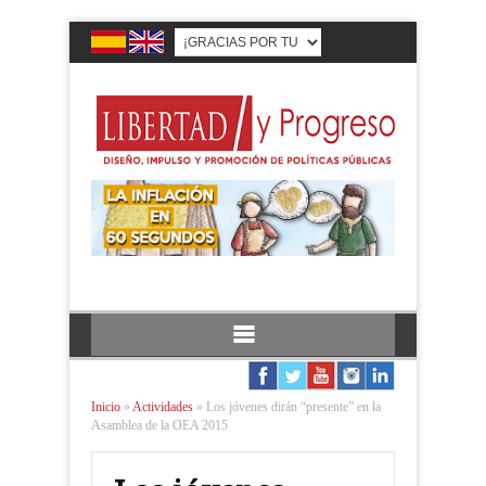
Inicio
»
Actividades
»
Los jóvenes dirán “presente” en la
Asamblea de la OEA 2015