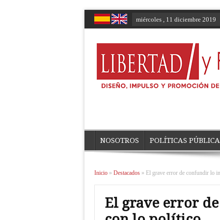
miércoles , 11 diciembre 2019
NOSOTROS
POLÍTICAS PÚBLICA
Inicio
»
Destacados
»
El grave error de confundir lo in
El grave error de
con lo político