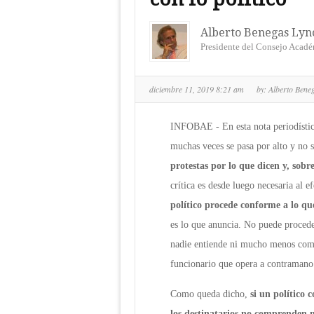
Alberto Benegas Lync
Presidente del Consejo Acadé
diciembre 11, 2019 8:21 am
by:
Alberto Bene
INFOBAE - En esta nota periodísti
muchas veces se pasa por alto y no s
protestas por lo que dicen y, sobr
crítica es desde luego necesaria al 
político procede conforme a lo qu
es lo que anuncia. No puede proceder
nadie entiende ni mucho menos compa
funcionario que opera a contramano
Como queda dicho,
si un político 
los destinatarios no comprenden ni