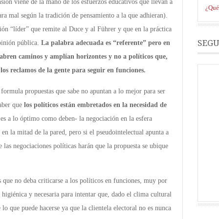
ión viene de la mano de los esfuerzos educativos que llevan a
¿Qué 
para mal según la tradición de pensamiento a la que adhieran).
ón “líder” que remite al Duce y al Führer y que en la práctica
SEGU
pinión pública.
La palabra adecuada es “referente” pero en
e abren caminos y amplían horizontes y no a políticos que,
os reclamos de la gente para seguir en funciones.
y formula propuestas que sabe no apuntan a lo mejor para ser
saber que
los políticos están embretados en la necesidad de
o es a lo óptimo como deben- la negociación en la esfera
 en la mitad de la pared, pero si el pseudointelectual apunta a
 las negociaciones políticas harán que la propuesta se ubique
ue no deba criticarse a los políticos en funciones, muy por
higiénica y necesaria para intentar que, dado el clima cultural
e lo que puede hacerse ya que la clientela electoral no es nunca