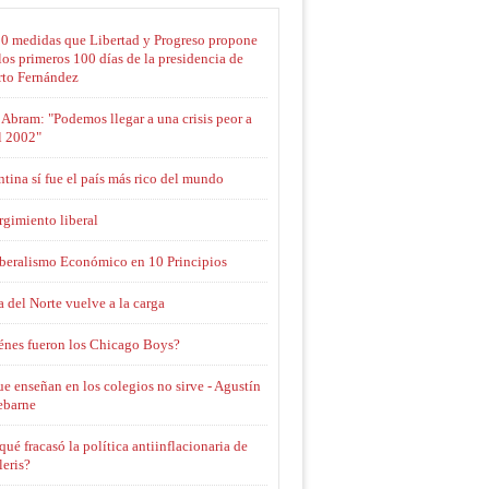
10 medidas que Libertad y Progreso propone
los primeros 100 días de la presidencia de
rto Fernández
Abram: "Podemos llegar a una crisis peor a
l 2002"
tina sí fue el país más rico del mundo
rgimiento liberal
iberalismo Económico en 10 Principios
 del Norte vuelve a la carga
énes fueron los Chicago Boys?
e enseñan en los colegios no sirve - Agustín
ebarne
qué fracasó la política antiinflacionaria de
eris?