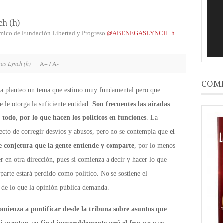
h (h)
mico de Fundación Libertad y Progreso
@ABENEGASLYNCH_h
gas Lynch (h)
A+
/
A-
COMP
ca planteo un tema que estimo muy fundamental pero que
e le otorga la suficiente entidad.
Son frecuentes las airadas
e todo, por lo que hacen los políticos en funciones
. La
efecto de corregir desvíos y abusos, pero no se contempla que
el
e conjetura que la gente entiende y comparte
, por lo menos
 en otra dirección, pues si comienza a decir y hacer lo que
rte estará perdido como político. No se sostiene el
 de lo que la opinión pública demanda.
comienza a pontificar desde la tribuna sobre asuntos que
 aceptan, su final inexorablemente será el fracaso y se