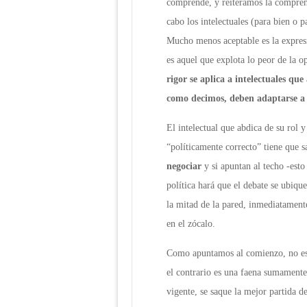
comprende, y reiteramos la comprens
cabo los intelectuales (para bien o 
Mucho menos aceptable es la expresi
es aquel que explota lo peor de la o
rigor se aplica a intelectuales qu
como decimos, deben adaptarse a l
El intelectual que abdica de su rol 
“políticamente correcto” tiene que 
negociar
y si apuntan al techo -est
política hará que el debate se ubique
la mitad de la pared, inmediatamente
en el zócalo.
Como apuntamos al comienzo, no es q
el contrario es una faena sumamente 
vigente, se saque la mejor partida d