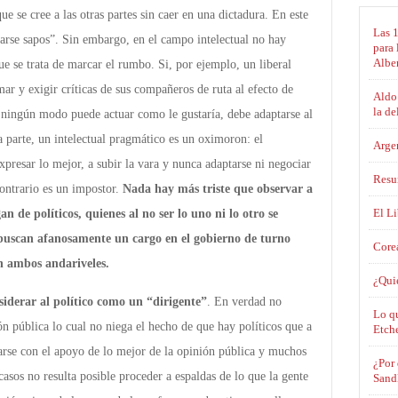
e se cree a las otras partes sin caer en una dictadura. En este
Las 
rse sapos”. Sin embargo, en el campo intelectual no hay
para 
Albe
e se trata de marcar el rumbo. Si, por ejemplo, un liberal
ar y exigir críticas de sus compañeros de ruta al efecto de
Aldo 
la de
e ningún modo puede actuar como le gustaría, debe adaptarse al
a parte, un intelectual pragmático es un oximoron: el
Argen
expresar lo mejor, a subir la vara y nunca adaptarse ni negociar
Resu
contrario es un impostor.
Nada hay más triste que observar a
El L
an de políticos, quienes al no ser lo uno ni lo otro se
buscan afanosamente un cargo en el gobierno de turno
Corea
n ambos andariveles.
¿Qui
iderar al político como un “dirigente”
. En verdad no
Lo qu
ión pública lo cual no niega el hecho de que hay políticos que a
Etch
carse con el apoyo de lo mejor de la opinión pública y muchos
¿Por 
casos no resulta posible proceder a espaldas de lo que la gente
Sandl