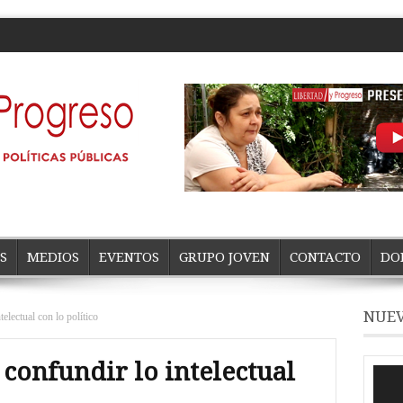
S
MEDIOS
EVENTOS
GRUPO JOVEN
CONTACTO
DO
NUEV
telectual con lo político
 confundir lo intelectual
Repro
de
vídeo