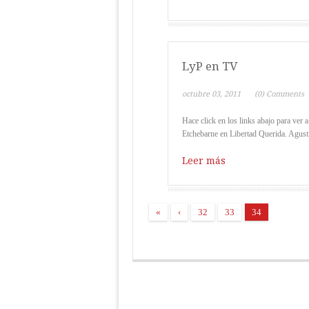
LyP en TV
octubre 03, 2011
(0) Comments
Hace click en los links abajo para ver
Etchebarne en Libertad Querida. Agust
Leer más
«
‹
32
33
34