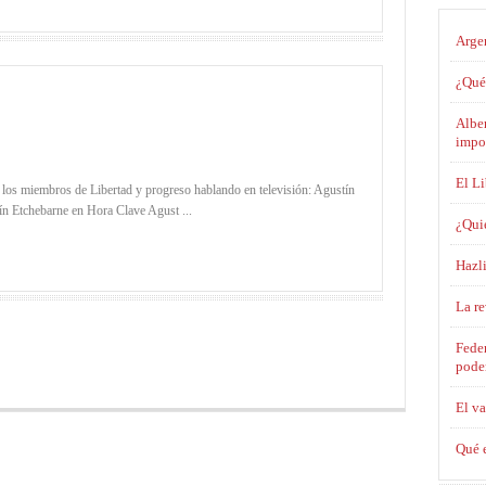
Argen
¿Qué 
Alber
impo
El L
 a los miembros de Libertad y progreso hablando en televisión: Agustín
ín Etchebarne en Hora Clave Agust ...
¿Qui
Hazli
La r
Feder
poder
El va
Qué e