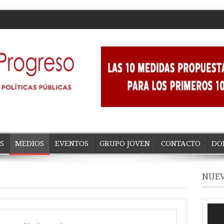
S
MEDIOS
EVENTOS
GRUPO JOVEN
CONTACTO
DO
NUEV
Repro
de