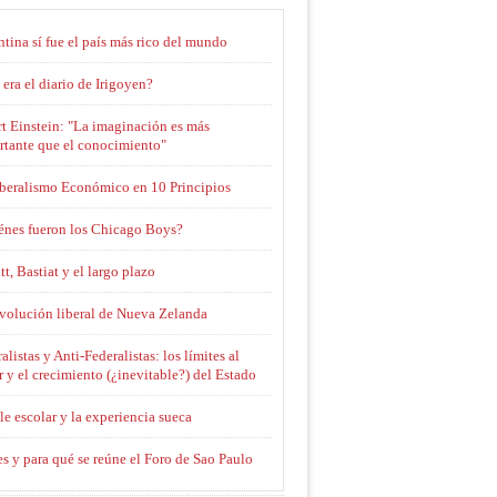
tina sí fue el país más rico del mundo
era el diario de Irigoyen?
t Einstein: "La imaginación es más
rtante que el conocimiento"
iberalismo Económico en 10 Principios
énes fueron los Chicago Boys?
tt, Bastiat y el largo plazo
evolución liberal de Nueva Zelanda
alistas y Anti-Federalistas: los límites al
 y el crecimiento (¿inevitable?) del Estado
le escolar y la experiencia sueca
s y para qué se reúne el Foro de Sao Paulo