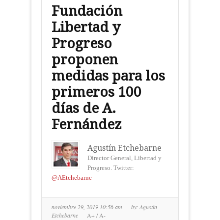
Fundación
Libertad y
Progreso
proponen
medidas para los
primeros 100
días de A.
Fernández
Agustín Etchebarne
Director General, Libertad y
Progreso. Twitter:
@AEtchebarne
noviembre 29, 2019 10:56 am
by:
Agustín
Etchebarne
A+
/
A-