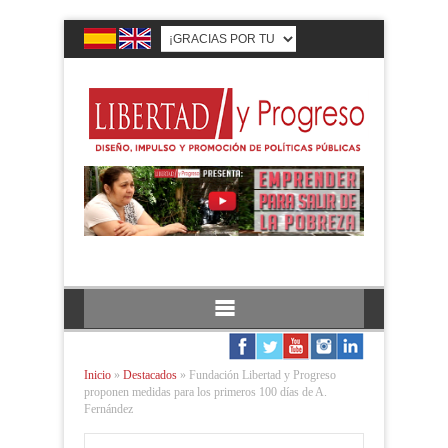
Inicio
»
Destacados
»
Fundación Libertad y Progreso
proponen medidas para los primeros 100 días de A.
Fernández