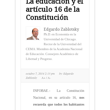
La educación y el
artículo 16 de la
Constitución
Edgardo Zablotsky
Ph.D. en Economía en la
Universidad de Chicago.
Rector de la Universidad del
CEMA. Miembro de la Academia Nacional
de Educación. Consejero Académico de
Libertad y Progreso.
octubre 7, 2014 2:13 pm
by:
Edgardo
Zablotsky
A+
/
A-
INFOBAE.- La Constitución
Nacional, en su artículo 16,
nos
recuerda que todos los habitantes