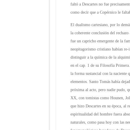
faltó a Descartes no fue precisamente
como decir que a Copérnico le falt
El dualismo cartesiano, por lo demá
la coherente conclusión del rechazo 
fue un capricho emergente de la fam
neopitagorismo cristiano habían re-
distinguir a la química de la alquim
en el cap. 1 de su Filosofía Primera
la forma sustancial con la naciente 
elementos. Santo Tomás había dejado
próxima al acto, pero nadie pudo, q
XX, con tomistas como Hounen, Joli
que hizo Descartes en su época, al re
espiritualidad del hombre fuera abso
naturales, como pasa hoy con las neu