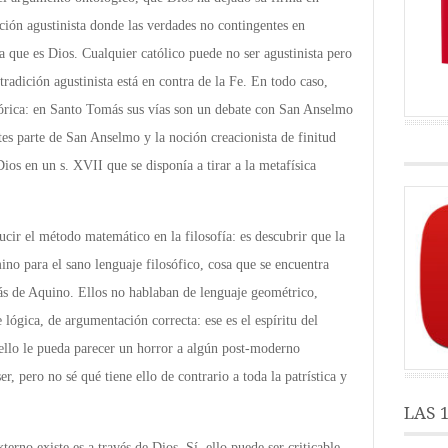
dición agustinista donde las verdades no contingentes en
a que es Dios. Cualquier católico puede no ser agustinista pero
tradición agustinista está en contra de la Fe. En todo caso,
stórica: en Santo Tomás sus vías son un debate con San Anselmo
es parte de San Anselmo y la noción creacionista de finitud
os en un s. XVII que se disponía a tirar a la metafísica
cir el método matemático en la filosofía: es descubrir que la
ino para el sano lenguaje filosófico, cosa que se encuentra
ás de Aquino. Ellos no hablaban de lenguaje geométrico,
e lógica, de argumentación correcta: ese es el espíritu del
ello le pueda parecer un horror a algún post-moderno
, pero no sé qué tiene ello de contrario a toda la patrística y
LAS 
rno existe es a través de Dios. Sí, ello puede ser criticable