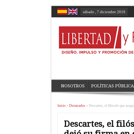
sábado , 7 diciembre 2019
NOSOTROS
POLÍTICAS PÚBLICA
Inicio
»
Destacados
»
Descartes, el filósofo que aseg
Descartes, el fil
dejó su firma en