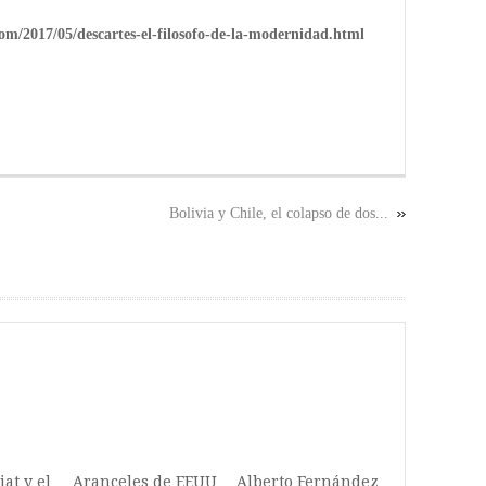
com/2017/05/descartes-el-filosofo-de-la-modernidad.html
Bolivia y Chile, el colapso de dos...
iat y el
Aranceles de EEUU
Alberto Fernández