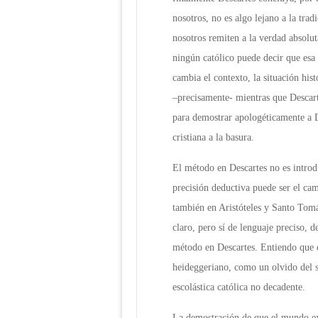
nosotros, no es algo lejano a la tra
nosotros remiten a la verdad absolut
ningún católico puede decir que esa 
cambia el contexto, la situación hi
–precisamente- mientras que Descart
para demostrar apologéticamente a Di
cristiana a la basura.
El método en Descartes no es introdu
precisión deductiva puede ser el cam
también en Aristóteles y Santo Tom
claro, pero sí de lenguaje preciso, d
método en Descartes. Entiendo que 
heideggeriano, como un olvido del ser
escolástica católica no decadente.
La demostración de que el mundo exte