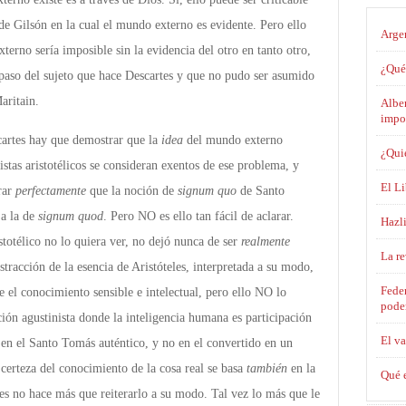
de Gilsón en la cual el mundo externo es evidente. Pero ello
Argen
terno sería imposible sin la evidencia del otro en tanto otro,
¿Qué 
paso del sujeto que hace Descartes y que no pudo ser asumido
aritain.
Alber
impo
cartes hay que demostrar que la
idea
del mundo externo
¿Qui
istas aristotélicos se consideran exentos de ese problema, y
El L
rar
perfectamente
que la noción de
signum quo
de Santo
a la de
signum quod
. Pero NO es ello tan fácil de aclarar.
Hazli
totélico no lo quiera ver, no dejó nunca de ser
realmente
La r
bstracción de la esencia de Aristóteles, interpretada a su modo,
Feder
e el conocimiento sensible e intelectual, pero ello NO lo
poder
ción agustinista donde la inteligencia humana es participación
El va
, en el Santo Tomás auténtico, y no en el convertido en un
 certeza del conocimiento de la cosa real se basa
también
en la
Qué e
tes no hace más que reiterarlo a su modo. Tal vez lo más que le