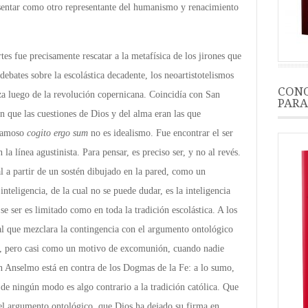
esentar como otro representante del humanismo y renacimiento
tes fue precisamente rescatar a la metafísica de los jirones que
debates sobre la escolástica decadente, los neoartistotelismos
CONO
eza luego de la revolución copernicana. Coincidía con San
PARA
n que las cuestiones de Dios y del alma eran las que
 famoso
cogito ergo sum
no es idealismo. Fue encontrar el ser
n la línea agustinista. Para pensar, es preciso ser, y no al revés.
al a partir de un sostén dibujado en la pared, como un
inteligencia, de la cual no se puede dudar, es la inteligencia
Ese ser es limitado como en toda la tradición escolástica. A los
l que mezclara la contingencia con el argumento ontológico
os, pero casi como un motivo de excomunión, cuando nadie
n Anselmo está en contra de los Dogmas de la Fe: a lo sumo,
o de ningún modo es algo contrario a la tradición católica. Que
el argumento ontológico, que Dios ha dejado su firma en