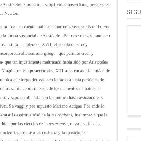
 Aristóteles, sino la intersubjetividad husserliana, pero eso es
SEGU
aba Newton.
s, no fue una cuenta mal hecha por un pensador distraído. Fue
a la forma sustancial de Aristóteles. Pero ese rechazo tampoco
osa estufa. En pleno s. XVII, el neoplatonismo y
incorporado al atomismo griego –que permite crear y
ia- que tan injustamente maltratado había sido por Aristóteles
. Ningún tomista posterior al s. XIII supo encarar la unidad de
química que luego derivaría en la famosa tabla periódica de
 una semilla con su teoría de los elementos en potencia
uiso y supo combinarla con la química hasta avanzado el s.
vet, Selvaggi y por supuesto Mariano Artigas. Por ende lo
scatar la espiritualidad de la
res cogitans
, fue impedir que la
rbida por las ciencias de la
res extensa
, o sea las ciencias
rociencias, frente a las cuales
hoy
las posiciones