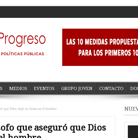
S
MEDIOS
EVENTOS
GRUPO JOVEN
CONTACTO
DO
NUEV
uró que Dios dejó su firma en el hombre
ósofo que aseguró que Dios
Repro
de
 el hombre