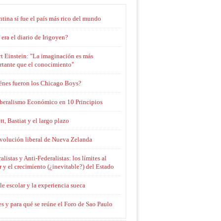
tina sí fue el país más rico del mundo
era el diario de Irigoyen?
t Einstein: "La imaginación es más
rtante que el conocimiento"
énes fueron los Chicago Boys?
iberalismo Económico en 10 Principios
tt, Bastiat y el largo plazo
evolución liberal de Nueva Zelanda
alistas y Anti-Federalistas: los límites al
 y el crecimiento (¿inevitable?) del Estado
le escolar y la experiencia sueca
s y para qué se reúne el Foro de Sao Paulo