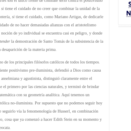
tes son el único frente de combate serio contra el positivismo
,
si
tiene el cuidado de no creer que combinar la unidad de la
ntería,
si
tiene el cuidado, como Mariano Artigas, de dedicarle
uidado de no hacer demasiadas alianzas con el aristotelismo
noción de yo individual se encuentra casi en peligro, y donde
tender
la demostración de Santo Tomás de la subsistencia de la
a desaparición de la materia prima.
o de los principales filósofos católicos de todos los tiempos.
iente positivismo pre-iluminista, defendió a Dios como causa
 anselmiana y agustinista, distinguió claramente entre el
le el primero por las ciencias naturales, y terminó de brindar
matemática con su geometría analítica. Aquí tenemos un
tólica no-iluminista. Por supuesto que no podemos seguir hoy
e seguirlo vía la fenomenología de Husserl, en combinación
co, cosa que ya comenzó a hacer Edith Stein en su momento y
eocata.