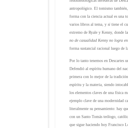
fenomenológicas herederas de Descar
antropológico. El tomismo también
forma con la ciencia actual es una to
varios libros al tema, y
si
tiene el c
extremo de Ryale y Kenny, donde la 
no de casualidad Kenny no logra en
forma sustancial racional luego de l
Por lo tanto tenemos en Descartes un
Defendió al espíritu humano del nac
primera con lo mejor de la tradición
espíritu y la materia, siendo intocab
los elementos claves de una física 
ejemplo clave de una modernidad ca
literalmente su pensamiento: hay qu
con un Santo Tomás teólogo, católi
que sigue haciendo hoy Francisco L