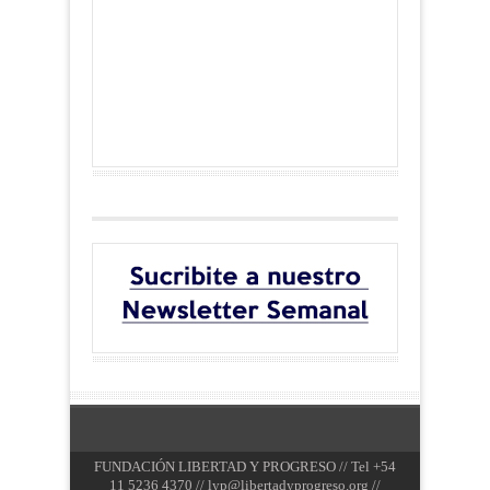
FUNDACIÓN LIBERTAD Y PROGRESO // Tel +54
11 5236 4370 //
lyp@libertadyprogreso.org
//