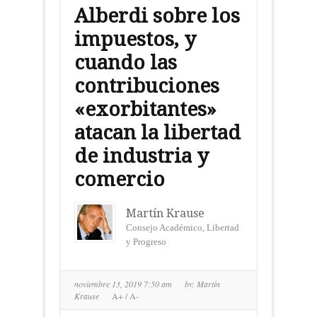
Alberdi sobre los
impuestos, y
cuando las
contribuciones
«exorbitantes»
atacan la libertad
de industria y
comercio
Martín Krause
Consejo Académico, Libertad
y Progreso
noviembre 13, 2019 7:50 am
by:
Martín
Krause
A+
/
A-