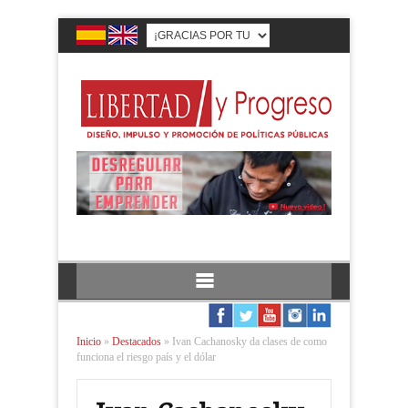
Inicio
»
Destacados
»
Ivan Cachanosky da clases de como
funciona el riesgo país y el dólar