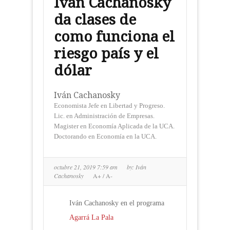
Ivan Cachanosky
da clases de
como funciona el
riesgo país y el
dólar
Iván Cachanosky
Economista Jefe en Libertad y Progreso.
Lic. en Administración de Empresas.
Magister en Economía Aplicada de la UCA.
Doctorando en Economía en la UCA.
octubre 21, 2019 7:59 am
by:
Iván
Cachanosky
A+
/
A-
Iván Cachanosky en el programa
Agarrá La Pala