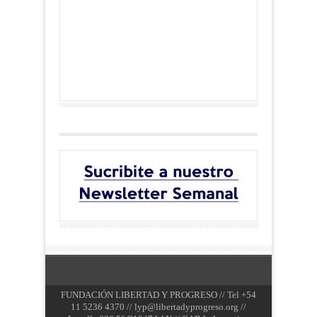
FUNDACIÓN LIBERTAD Y PROGRESO // Tel +54
11 5236 4370 //
lyp@libertadyprogreso.org
//