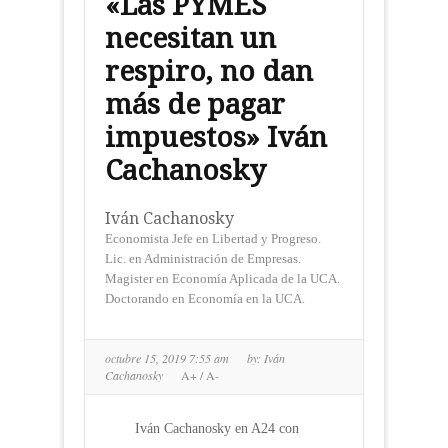
«Las PYMES
necesitan un
respiro, no dan
más de pagar
impuestos» Iván
Cachanosky
Iván Cachanosky
Economista Jefe en Libertad y Progreso.
Lic. en Administración de Empresas.
Magister en Economía Aplicada de la UCA.
Doctorando en Economía en la UCA.
octubre 15, 2019 7:55 am
by:
Iván
Cachanosky
A+
/
A-
Iván Cachanosky en A24 con