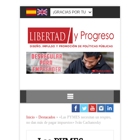
Inicio
»
Destacados
»
«Las PYMES necesitan un respiro,
no dan más de pagar impuestos» Iván Cachanosky