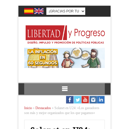
Inicio
»
Destacados
»
Solanet en U24: «Los gastadores
son más y mejor organizados que los que pagamos»