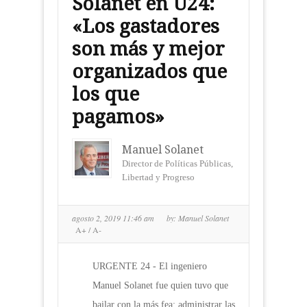
Solanet en U24:
«Los gastadores
son más y mejor
organizados que
los que
pagamos»
Manuel Solanet
Director de Políticas Públicas,
Libertad y Progreso
agosto 2, 2019 11:46 am
by:
Manuel Solanet
A+
/
A-
URGENTE 24 - El ingeniero
Manuel Solanet fue quien tuvo que
bailar con la más fea: administrar las