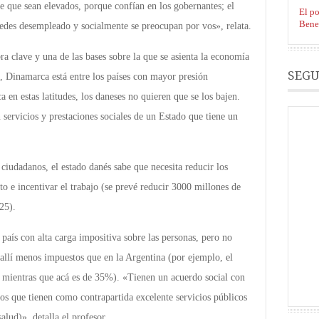
e que sean elevados, porque confían en los gobernantes; el
El po
Bene
uedes desempleado y socialmente se preocupan por vos», relata.
ra clave y una de las bases sobre la que se asienta la economía
SEGU
, Dinamarca está entre los países con mayor presión
 en estas latitudes, los daneses no quieren que se los bajen.
n servicios y prestaciones sociales de un Estado que tiene un
ciudadanos, el estado danés sabe que necesita reducir los
to e incentivar el trabajo (se prevé reducir 3000 millones de
25).
 país con alta carga impositiva sobre las personas, pero no
 allí menos impuestos que en la Argentina (por ejemplo, el
 mientras que acá es de 35%). «Tienen un acuerdo social con
tos que tienen como contrapartida excelente servicios públicos
alud)», detalla el profesor.