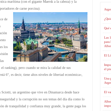
ística marítima (con el gigante Maersk a la cabeza) y la
portadores de carne porcina).
Argen
¿Qui
ice de
n
Qué e
ación
Las 
uesto
para 
Albe
es los
visión
El L
las
Impue
n el ranking), pero cuando se mira la calidad de sus
el pi
stá 6°, es decir, tiene altos niveles de libertad económica»,
Una 
Arge
El va
s Sciotti, un argentino que vive en Dinamarca desde hace
 inseguridad y la corrupción no son temas del día día como lo
Alber
impo
ión de tranquilidad y confianza muy grande, la gente paga los