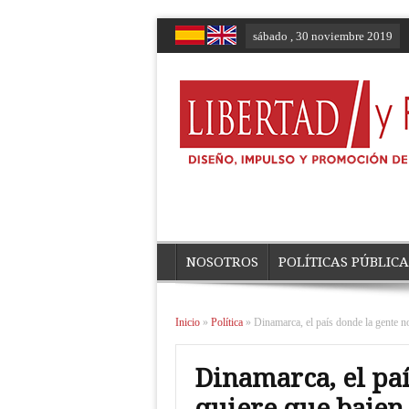
sábado , 30 noviembre 2019
NOSOTROS
POLÍTICAS PÚBLICA
Inicio
»
Política
»
Dinamarca, el país donde la gente n
Dinamarca, el pa
quiere que bajen