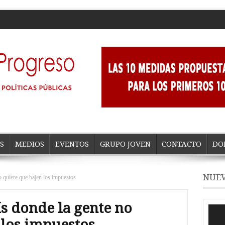
S
MEDIOS
EVENTOS
GRUPO JOVEN
CONTACTO
DO
NUEV
o quiere que bajen los impuestos
ís donde la gente no
Repro
de
 los impuestos