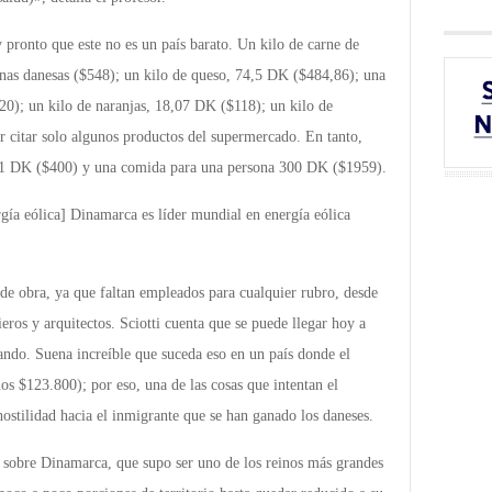
y pronto que este no es un país barato. Un kilo de carne de
onas danesas ($548); un kilo de queso, 74,5 DK ($484,86); una
0); un kilo de naranjas, 18,07 DK ($118); un kilo de
r citar solo algunos productos del supermercado. En tanto,
 61 DK ($400) y una comida para una persona 300 DK ($1959).
gía eólica] Dinamarca es líder mundial en energía eólica
 de obra, ya que faltan empleados para cualquier rubro, desde
ieros y arquitectos. Sciotti cuenta que se puede llegar hoy a
ndo. Suena increíble que suceda eso en un país donde el
os $123.800); por eso, una de las cosas que intentan el
ostilidad hacia el inmigrante que se han ganado los daneses.
obre Dinamarca, que supo ser uno de los reinos más grandes