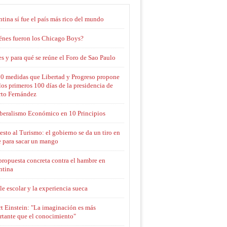
tina sí fue el país más rico del mundo
énes fueron los Chicago Boys?
s y para qué se reúne el Foro de Sao Paulo
10 medidas que Libertad y Progreso propone
los primeros 100 días de la presidencia de
rto Fernández
iberalismo Económico en 10 Principios
sto al Turismo: el gobierno se da un tiro en
e para sacar un mango
propuesta concreta contra el hambre en
ntina
le escolar y la experiencia sueca
t Einstein: "La imaginación es más
rtante que el conocimiento"