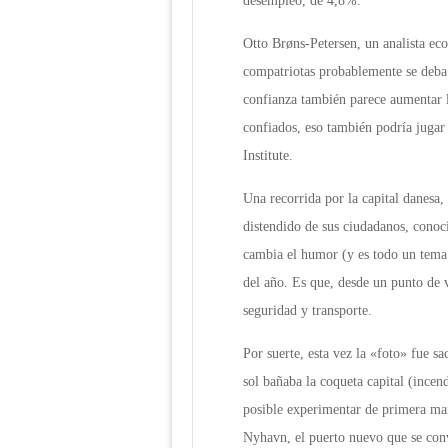
desempleo, de 4,8%.
Otto Brøns-Petersen, un analista eco
compatriotas probablemente se deba 
confianza también parece aumentar la
confiados, eso también podría jugar
Institute.
Una recorrida por la capital danesa
distendido de sus ciudadanos, conoci
cambia el humor (y es todo un tema p
del año. Es que, desde un punto de v
seguridad y transporte.
Por suerte, esta vez la «foto» fue s
sol bañaba la coqueta capital (incend
posible experimentar de primera man
Nyhavn, el puerto nuevo que se convi