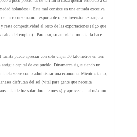
oco a poco porciones de territorio hasta quedar reducido a su
medad holandesa». Este mal consiste en una entrada excesiva
o de un recurso natural exportable o por inversión extranjera
 y resta competitividad al resto de las exportaciones (algo que
y caída del empleo) . Para eso, su autoridad monetaria hace
 turista puede apreciar con solo viajar 30 kilómetros en tren
 antigua capital de ese pueblo, Dinamarca sigue siendo un
e habla sobre cómo administrar una economía. Mientras tanto,
daneses disfrutan del sol (vital para gente que necesita
ausencia de luz solar durante meses) y aprovechan al máximo