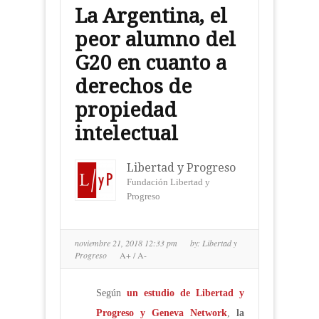
La Argentina, el
peor alumno del
G20 en cuanto a
derechos de
propiedad
intelectual
Libertad y Progreso
Fundación Libertad y
Progreso
noviembre 21, 2018 12:33 pm
by:
Libertad y
Progreso
A+
/
A-
Según
un estudio de Libertad y
Progreso y Geneva Network
,
la