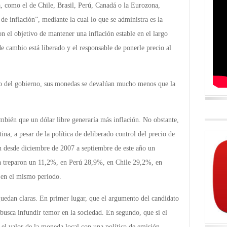
 como el de Chile, Brasil, Perú, Canadá o la Eurozona,
de inflación”, mediante la cual lo que se administra es la
on el objetivo de mantener una inflación estable en el largo
 de cambio está liberado y el responsable de ponerle precio al
o del gobierno, sus monedas se devalúan mucho menos que la
mbién que un dólar libre generaría más inflación. No obstante,
ina, a pesar de la política de deliberado control del precio de
on desde diciembre de 2007 a septiembre de este año un
a treparon un 11,2%, en Perú 28,9%, en Chile 29,2%, en
en el mismo período.
 quedan claras. En primer lugar, que el argumento del candidato
o busca infundir temor en la sociedad. En segundo, que si el
 el valor de la moneda local con una política de emisión