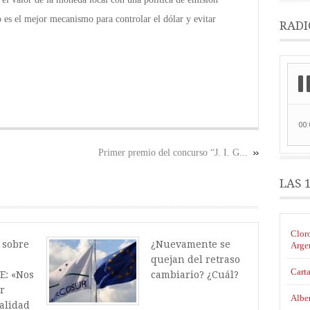
 es el mejor mecanismo para controlar el dólar y evitar
RADI
Primer premio del concurso “J. I. G...
LAS 
Cloro
 sobre
¿Nuevamente se
Arge
quejan del retraso
Carta
E: «Nos
cambiario? ¿Cuál?
r
Alber
calidad