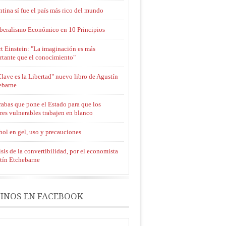
tina sí fue el país más rico del mundo
iberalismo Económico en 10 Principios
t Einstein: "La imaginación es más
rtante que el conocimiento"
lave es la Libertad" nuevo libro de Agustín
ebarne
rabas que pone el Estado para que los
res vulnerables trabajen en blanco
ol en gel, uso y precauciones
sis de la convertibilidad, por el economista
tín Etchebarne
INOS EN FACEBOOK