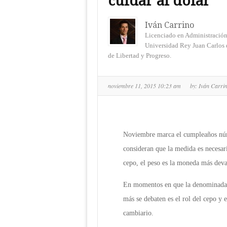
cuidar al dólar
Iván Carrino
Licenciado en Administración
Universidad Rey Juan Carlos 
de Libertad y Progreso.
noviembre 11, 2015 10:23 am
by:
Iván Carri
Noviembre marca el cumpleaños núm
consideran que la medida es necesari
cepo, el peso es la moneda más deva
En momentos en que la denominada “
más se debaten es el rol del cepo y e
cambiario.