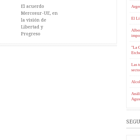
El acuerdo
Argen
Mercosur-UE, en
El L
la visión de
Libertad y
Alber
Progreso
impo
"La C
Etch
Las t
secto
Alcoh
Análi
Agus
SEGU