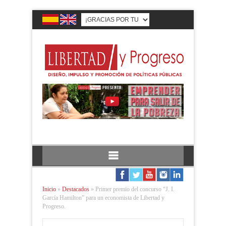
Inicio
»
Destacados
»
Primer premio del concurso “J. I.
García Hamilton” para un economista de Libertad y
Progreso.