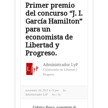
Primer premio
del concurso “J. I.
García Hamilton”
para un
economista de
Libertad y
Progreso.
Administrador LyP
Colaborador de Libertad y
Progreso
noviembre 10, 2015 4:13 pm
by:
Administrador LyP
A+
/
A-
Federico Rouco, economista de