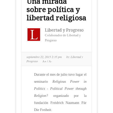
Una mirada
sobre política y
libertad religiosa
Libertad y Progreso
Colaborador de Libertad y
Progreso
septiembre 22, 2015 2:35 pm
by:
Libertad y
Progreso
A+
/
A-
Durante el mes de julio tuvo lugar el
seminario
Religious Power in
Politics - Political Power through
Religion?
organizado por la
fundación Freidrich Naumann Für
Die Freiheit.