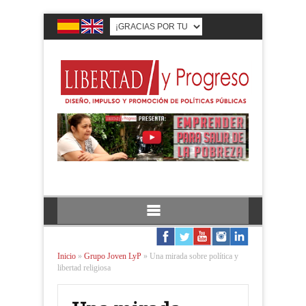
Inicio
»
Grupo Joven LyP
»
Una mirada sobre política y
libertad religiosa