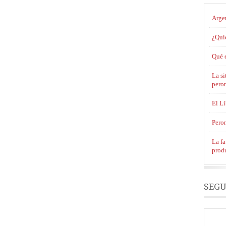
Argen
¿Qui
Qué e
La si
pero
El L
Pero
La fa
produ
SEGU