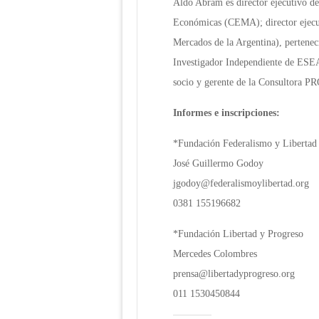
Aldo Abram es director ejecutivo de
Económicas (CEMA); director ejecut
Mercados de la Argentina), pertene
Investigador Independiente de ESE
socio y gerente de la Consultora 
Informes e inscripciones:
*Fundación Federalismo y Libertad
José Guillermo Godoy
jgodoy@federalismoylibertad.org
0381 155196682
*Fundación Libertad y Progreso
Mercedes Colombres
prensa@libertadyprogreso.org
011 1530450844