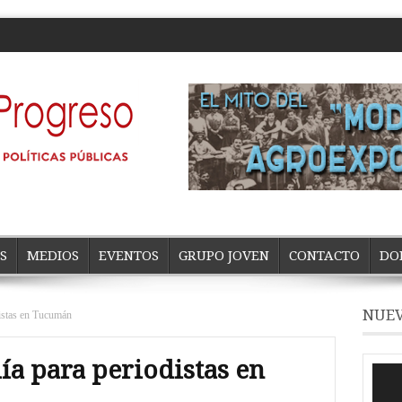
S
MEDIOS
EVENTOS
GRUPO JOVEN
CONTACTO
DO
NUEV
istas en Tucumán
a para periodistas en
Repro
de
vídeo