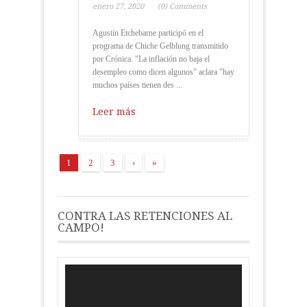
enero 27, 2020
(0) Comments
Agustín Etchebarne participó en el
programa de Chiche Gelblung transmitido
por Crónica. "La inflación no baja el
desempleo como dicen algunos" aclara "hay
muchos países tienen des ...
Leer más
1
2
3
›
»
CONTRA LAS RETENCIONES AL
CAMPO!
Reproductor
de
vídeo