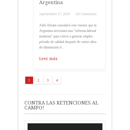
Argentina
septiembre 17, 2019
(0) Comments
Aldo Abram consideró este viernes que la
Argentina necesitará una "reforma laboral
moderna" para volver a generar empleo
privado de calidad después de varios años
de eliminación d ...
Leer más
1
2
3
4
CONTRA LAS RETENCIONES AL
CAMPO!
Reproductor