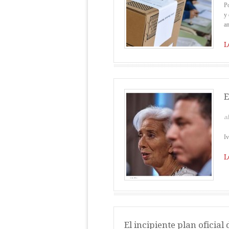
Po
y 
an
L
E
ab
Iv
L
El incipiente plan oficial