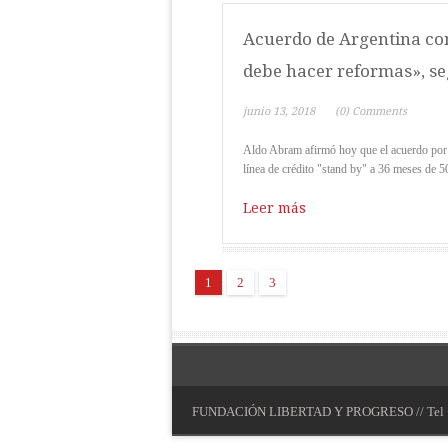
Acuerdo de Argentina co
debe hacer reformas», s
junio 13, 2018
(0) Comments
Aldo Abram afirmó hoy que el acuerdo por 
línea de crédito "stand by" a 36 meses de 50
Leer más
1
2
3
FUNDACIÓN LIBERTAD Y PROGRESO // Tel +