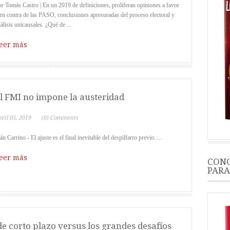
r Tomás Castro | En un 2019 de definiciones, proliferan opiniones a favor
en contra de las PASO, conclusiones apresuradas del proceso electoral y
álisis unicausales. ¿Qué de ...
eer más
l FMI no impone la austeridad
ril 05, 2019
(0) Comments
án Carrino - El ajuste es el final inevitable del despilfarro previo. ...
eer más
CONO
PARA
 de corto plazo versus los grandes desafíos