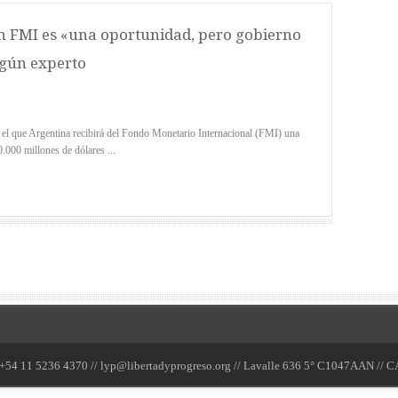
n FMI es «una oportunidad, pero gobierno
egún experto
el que Argentina recibirá del Fondo Monetario Internacional (FMI) una
.000 millones de dólares ...
54 11 5236 4370 //
lyp@libertadyprogreso.org
// Lavalle 636 5° C1047AAN // C