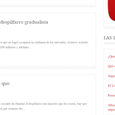
 despilfarro gradualista
LAS 
yo que no logró recuperar la confianza de los mercados, el nuevo acuerdo
00 millones y adelanta ...
¿Qui
Qué e
Argen
u quo
El L
Pero
sociales de eliminar el despilfarro son mayores que los costos, hay que
Alber
 el que estamos des ...
impo