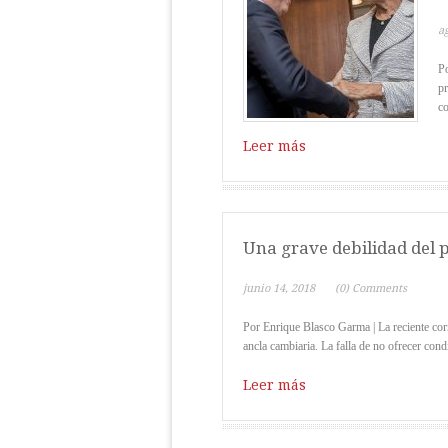
a
Po
pr
co
Leer más
Una grave debilidad del 
junio 14, 2018
(0) Comments
Por Enrique Blasco Garma | La reciente corr
ancla cambiaria. La falla de no ofrecer condi
Leer más