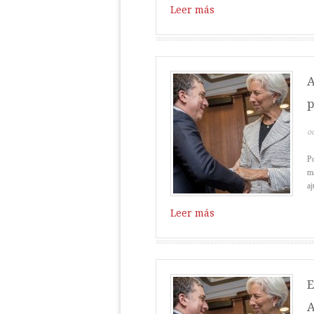
Leer más
A
p
o
Po
ma
aj
Leer más
E
A