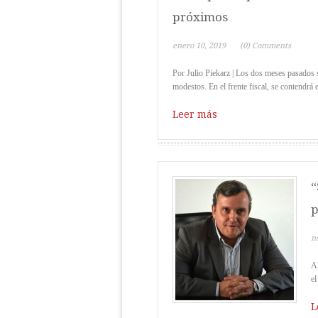
próximos
enero 10, 2019
(0) Comments
Por Julio Piekarz | Los dos meses pasados 
modestos. En el frente fiscal, se contendrá es
Leer más
“
p
n
Al
el
L