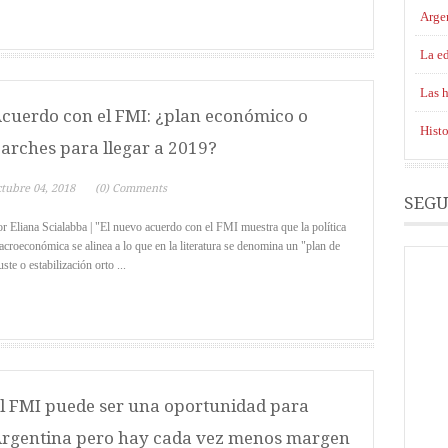
Argen
La ed
Las h
cuerdo con el FMI: ¿plan económico o
Histo
arches para llegar a 2019?
ctubre 04, 2018
(0) Comments
SEGU
r Eliana Scialabba | "El nuevo acuerdo con el FMI muestra que la política
croeconómica se alinea a lo que en la literatura se denomina un "plan de
uste o estabilización orto ...
l FMI puede ser una oportunidad para
rgentina pero hay cada vez menos margen