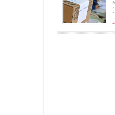
Po
y 
an
L