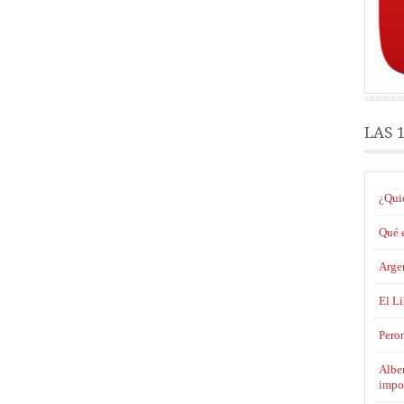
LAS 
¿Qui
Qué e
Argen
El L
Pero
Alber
impo