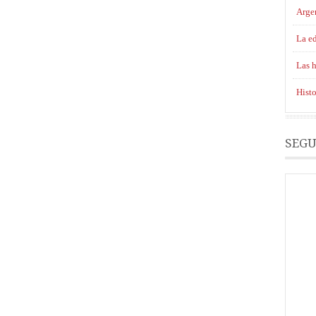
Argen
La ed
Las h
Histo
SEGU