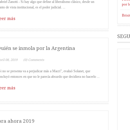
briel Zanotti - Si hay algo que define al liberalismo clásico, desde un
por 
nto de vista institucional, es el poder judicial. ...
Brisi
eer más
SEGU
uién se inmola por la Argentina
ril 08, 2019
(0) Comments
i no se presenta va a perjudicar más a Macri", evaluó Solanet, que
ncluyó entonces en que no le parecía absurdo que decidiera no hacerlo ...
eer más
bra ahora 2019