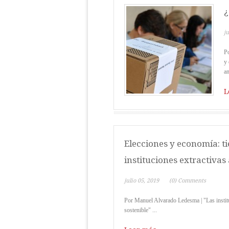
¿
ju
Po
y 
an
L
Elecciones y economía: t
instituciones extractivas 
julio 05, 2019
(0) Comments
Por Manuel Alvarado Ledesma | "Las institu
sostenible" ...