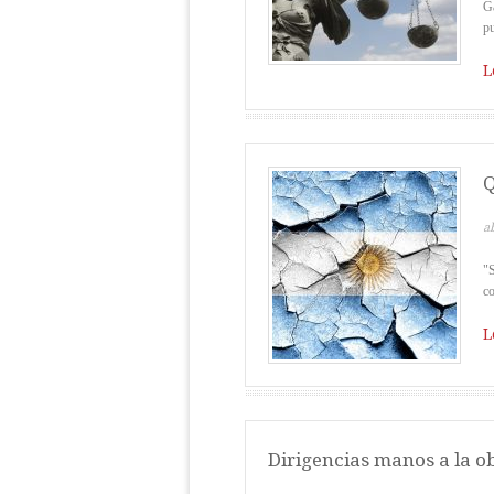
Ga
pu
L
Q
ab
"S
co
L
Dirigencias manos a la o