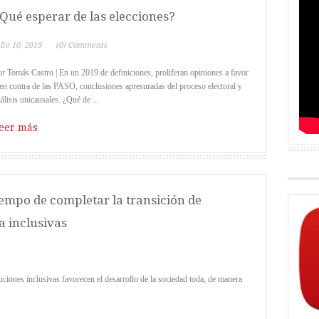
Qué esperar de las elecciones?
lio 10, 2019
(0) Comments
r Tomás Castro | En un 2019 de definiciones, proliferan opiniones a favor
en contra de las PASO, conclusiones apresuradas del proceso electoral y
álisis unicausales. ¿Qué de ...
eer más
iempo de completar la transición de
a inclusivas
ciones inclusivas favorecen el desarrollo de la sociedad toda, de manera