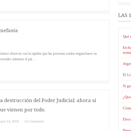
LAS 
 nefasta
Qué e
Etche
term
cómico observar con la rapidez que las personas suelen engancharse en
torales mientras el paí ...
Argen
El L
Si ga
¿Qui
a destrucción del Poder Judicial: ahora sí
Cómo
ue vienen por todo.
Elec
ayo 14, 2019
(1) Comment
Preo