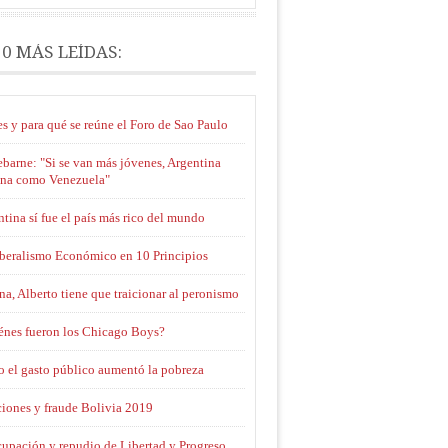
10 MÁS LEÍDAS:
s y para qué se reúne el Foro de Sao Paulo
barne: "Si se van más jóvenes, Argentina
ina como Venezuela"
tina sí fue el país más rico del mundo
iberalismo Económico en 10 Principios
na, Alberto tiene que traicionar al peronismo
énes fueron los Chicago Boys?
 el gasto público aumentó la pobreza
ciones y fraude Bolivia 2019
cupación y repudio de Libertad y Progreso