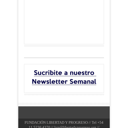
FUNDACIÓN LIBERTAD Y PROGRESO // Tel +54
11 5236 4370 //
lyp@libertadyprogreso.org
//