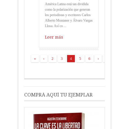
América Latina está tan dividida
como la polarización que generan
los periodistas y escritores Carlos
Alberto Montaner y Álvaro Vargas
Llosa. Así co ...
Leer más
«
‹
2
3
4
5
6
›
»
COMPRÁ AQUÍ TU EJEMPLAR