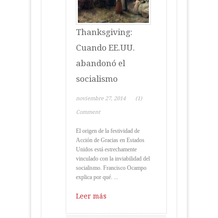
Thanksgiving:
Cuando EE.UU.
abandonó el
socialismo
noviembre 27, 2014
(1)
Comment
El origen de la festividad de
Acción de Gracias en Estados
Unidos está estrechamente
vinculado con la inviabilidad del
socialismo. Francisco Ocampo
explica por qué. ...
Leer más