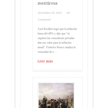
mentirosa
diciembre 05, 2014
(0)
Comments
Axel Kicillof negó que la inflación
fuera del 40% y dijo que “ni
siquiera las consultoras privadas
dan ese valor para la inflación
anual”. Federico Rouco analiza la
veracidad de e ...
Leer más