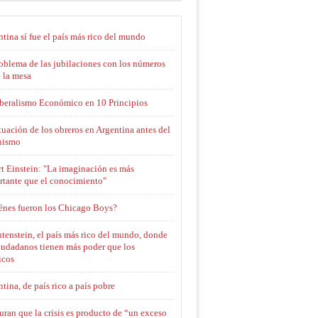
tina sí fue el país más rico del mundo
oblema de las jubilaciones con los números
 la mesa
iberalismo Económico en 10 Principios
tuación de los obreros en Argentina antes del
nismo
t Einstein: "La imaginación es más
rtante que el conocimiento"
énes fueron los Chicago Boys?
tenstein, el país más rico del mundo, donde
iudadanos tienen más poder que los
icos
tina, de país rico a país pobre
ran que la crisis es producto de “un exceso