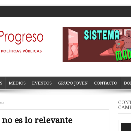
S
MEDIOS
EVENTOS
GRUPO JOVEN
CONTACTO
DO
CONT
nte
CAM
no es lo relevante
Repro
de