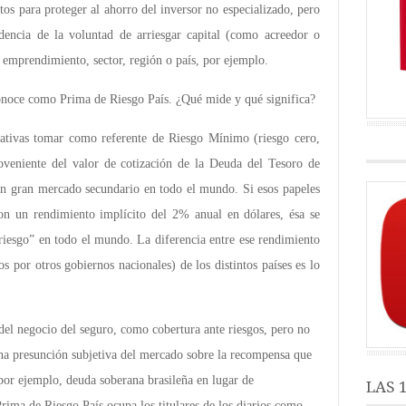
os para proteger al ahorro del inversor no especializado, pero
dencia de la voluntad de arriesgar capital (como acreedor o
emprendimiento, sector, región o país, por ejemplo.
conoce como Prima de Riesgo País. ¿Qué mide y qué significa?
ativas tomar como referente de Riesgo Mínimo (riesgo cero,
oveniente del valor de cotización de la Deuda del Tesoro de
n gran mercado secundario en todo el mundo. Si esos papeles
n un rendimiento implícito del 2% anual en dólares, ésa se
 riesgo” en todo el mundo. La diferencia entre ese rendimiento
s por otros gobiernos nacionales) de los distintos países es lo
del negocio del seguro, como cobertura ante riesgos, pero no
una presunción subjetiva del mercado sobre la recompensa que
 por ejemplo, deuda soberana brasileña en lugar de
LAS 
rima de Riesgo País ocupa los titulares de los diarios como