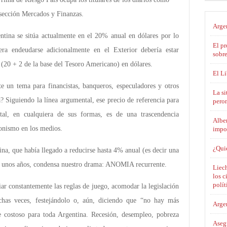
 sección Mercados y Finanzas.
Argen
entina se sitúa actualmente en el 20% anual en dólares por lo
El pr
iera endeudarse adicionalmente en el Exterior debería estar
sobre
(20 + 2 de la base del Tesoro Americano) en dólares.
El L
e un tema para financistas, banqueros, especuladores y otros
La si
 Siguiendo la línea argumental, ese precio de referencia para
pero
tal, en cualquiera de sus formas, es de una trascendencia
Alber
onismo en los medios.
impo
¿Qui
na, que había llegado a reducirse hasta 4% anual (es decir una
ace unos años, condensa nuestro drama: ANOMIA recurrente.
Liech
los c
polít
ar constantemente las reglas de juego, acomodar la legislación
chas veces, festejándolo o, aún, diciendo que “no hay más
Argen
e costoso para toda Argentina. Recesión, desempleo, pobreza
Asegu