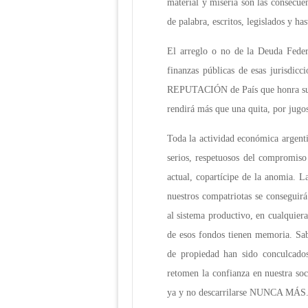
material y miseria son las consecue
de palabra, escritos, legislados y ha
El arreglo o no de la Deuda Feder
finanzas públicas de esas jurisdicc
REPUTACIÓN de País que honra sus
rendirá más que una quita, por jugos
Toda la actividad económica argentin
serios, respetuosos del compromiso
actual, copartícipe de la anomia. L
nuestros compatriotas se conseguirá
al sistema productivo, en cualquiera
de esos fondos tienen memoria. Sab
de propiedad han sido conculcado
retomen la confianza en nuestra so
ya y no descarrilarse NUNCA MÁS