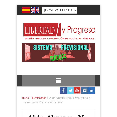
Inicio
»
Destacados
»
Aldo Abram: «No le veo futuro a
una recuperación de la economía”