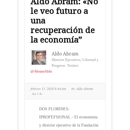
Aldo Abram: «No
le veo futuro a
una
recuperación de
la economía”
Aldo Abram
Director Ejecutivo, Libertad y
Progreso. Twitter:
@AbramAldo
febrero 15, 2020 8:44 am
by:
Aldo Abram
A+
/
A-
DOS FLORINES-
IPROFEFSIONAL - El economista
y director ejecutivo de la Fundación