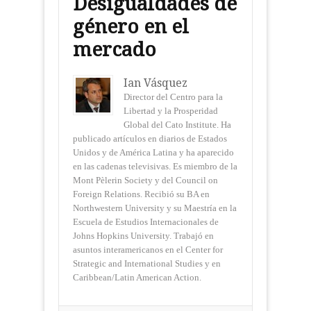
Desigualdades de
género en el
mercado
Ian Vásquez
Director del Centro para la
Libertad y la Prosperidad
Global del Cato Institute. Ha
publicado artículos en diarios de Estados
Unidos y de América Latina y ha aparecido
en las cadenas televisivas. Es miembro de la
Mont Pèlerin Society y del Council on
Foreign Relations. Recibió su BA en
Northwestern University y su Maestría en la
Escuela de Estudios Internacionales de
Johns Hopkins University. Trabajó en
asuntos interamericanos en el Center for
Strategic and International Studies y en
Caribbean/Latin American Action.