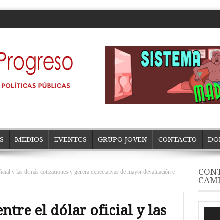
S
MEDIOS
EVENTOS
GRUPO JOVEN
CONTACTO
DO
CONT
oficial y las demás cotizaciones y genera expectativas de mayor devaluación e
CAM
ntre el dólar oficial y las
Repro
de