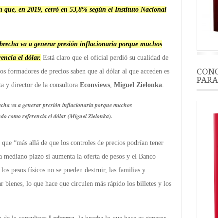
ón que, en 2019, cerró en 53,8% según el Instituto Nacional
brecha va a generar presión inflacionaria porque muchos
rencia el dólar
.
Está claro que el oficial perdió su cualidad de
CONO
los formadores de precios saben que al dólar al que acceden es
PARA
a y director de la consultora
Econviews
,
Miguel Zielonka
.
cha va a generar presión inflacionaria porque muchos
endo como referencia el dólar (Miguel Zielonka).
 que “más allá de que los controles de precios podrían tener
 a mediano plazo si aumenta la oferta de pesos y el Banco
 los pesos físicos no se pueden destruir, las familias y
r bienes, lo que hace que circulen más rápido los billetes y los