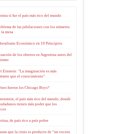
tina sí fue el país más rico del mundo
oblema de las jubilaciones con los números
 la mesa
iberalismo Económico en 10 Principios
tuación de los obreros en Argentina antes del
nismo
t Einstein: "La imaginación es más
rtante que el conocimiento"
énes fueron los Chicago Boys?
tenstein, el país más rico del mundo, donde
iudadanos tienen más poder que los
icos
tina, de país rico a país pobre
ran que la crisis es producto de “un exceso