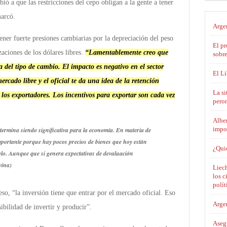
ió a que las restricciones del cepo obligan a la gente a tener
marcó.
Argen
ener fuerte presiones cambiarias por la depreciación del peso
El pr
zaciones de los dólares libres.
“Lamentablemente creo que
sobre
a del tipo de cambio. El impacto es negativo en el sector
El L
ercado libre y el oficial te da una idea de la retención
La si
los exportadores. Los incentivos para exportar son cada vez
pero
Alber
impo
termina siendo significativa para la economía. En materia de
importante porque hay pocos precios de bienes que hoy están
¿Qui
elo. Aunque que si genera expectativas de devaluación
vina)
Liech
los c
polít
eso, “la inversión tiene que entrar por el mercado oficial. Eso
Argen
ibilidad de invertir y producir”.
Asegu