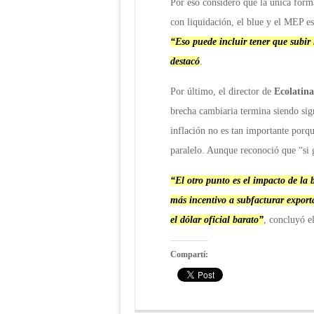
Por eso consideró que la única form
con liquidación, el blue y el MEP e
“Eso puede incluir tener que subir 
destacó
.
Por último, el director de
Ecolatin
brecha cambiaria termina siendo sig
inflación no es tan importante porqu
paralelo. Aunque reconoció que “si 
“El otro punto es el impacto de la
más incentivo a subfacturar export
el dólar oficial barato”
, concluyó e
Compartí: