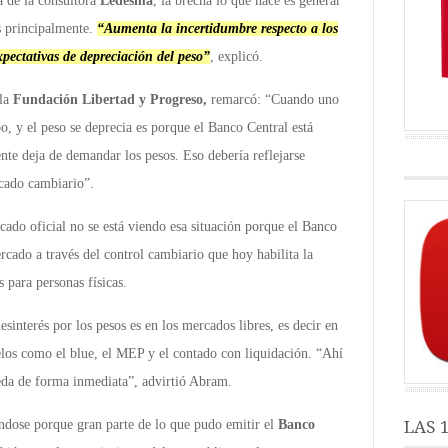
 de la consultora
Ledesma
, la brecha lo que hace es generar
os principalmente.
“Aumenta la incertidumbre respecto a los
xpectativas de depreciación del peso”
, explicó.
 la
Fundación Libertad y Progreso,
remarcó: “Cuando uno
, y el peso se deprecia es porque el Banco Central está
te deja de demandar los pesos. Eso debería reflejarse
rcado cambiario”.
cado oficial no se está viendo esa situación porque el Banco
rcado a través del control cambiario que hoy habilita la
para personas físicas.
esinterés por los pesos es en los mercados libres, es decir en
lelos como el blue, el MEP y el contado con liquidación. “Ahí
neda de forma inmediata”, advirtió Abram.
LAS 
ndose porque gran parte de lo que pudo emitir el
Banco