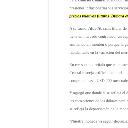
Para
Gabriel Caamaño,
economista
presiones inflacionarias vía servici
precios relativos futuros. Dispara e
A su turno,
Aldo Abram,
titular de
tiene un mercado controlado, un cepo
emitiendo un montón o porque la gen
rápidamente en la variación del me
En ese sentido, señaló que en el mer
Central maneja artificialmente el me
compra de hasta USD 200 mensuales 
Y agregó que donde sí se refleja el d
las cotizaciones de los dólares para
se refleja la depreciación de la mo
“Nuestra moneda va seguir depreciá