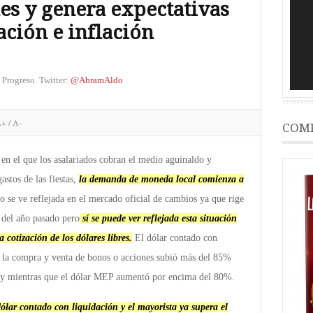
es y genera expectativas
vídeo
ción e inflación
 Progreso. Twitter:
@AbramAldo
A+
/
A-
COMP
 el que los asalariados cobran el medio aguinaldo y
astos de las fiestas,
la demanda de moneda local comienza a
o se ve reflejada en el mercado oficial de cambios ya que rige
e del año pasado pero
sí se puede ver reflejada esta situación
a cotización de los dólares libres.
El dólar contado con
e la compra y venta de bonos o acciones subió más del 85%
hoy mientras que el dólar MEP aumentó por encima del 80%.
dólar contado con liquidación y el mayorista ya supera el