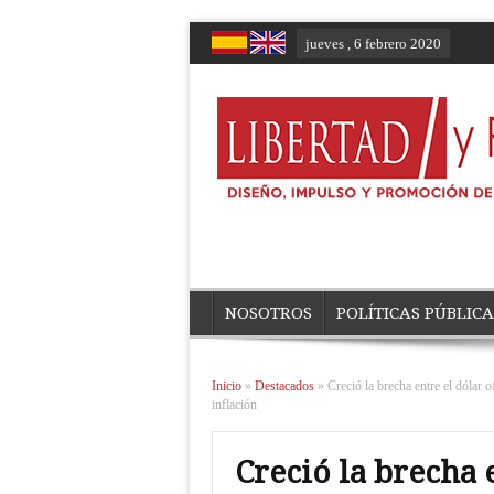
jueves , 6 febrero 2020
NOSOTROS
POLÍTICAS PÚBLICA
Inicio
»
Destacados
»
Creció la brecha entre el dólar 
inflación
Creció la brecha e