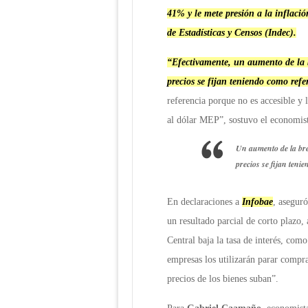
41% y le mete presión a la inflaci
de Estadísticas y Censos (Indec).
“Efectivamente, un aumento de la 
precios se fijan teniendo como refe
referencia porque no es accesible y 
al dólar MEP”, sostuvo el economist
Un aumento de la bre
precios se fijan teni
En declaraciones a
Infobae
, aseguró
un resultado parcial de corto plazo,
Central baja la tasa de interés, como
empresas los utilizarán parar compra
precios de los bienes suban”.