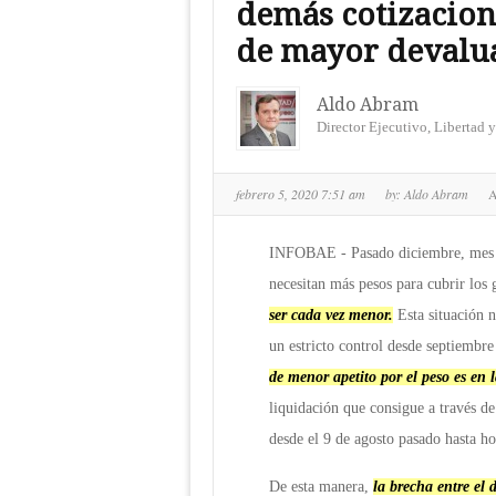
demás cotizacion
de mayor devalua
Aldo Abram
Director Ejecutivo, Libertad y
febrero 5, 2020 7:51 am
by:
Aldo Abram
INFOBAE - Pasado diciembre, mes en
necesitan más pesos para cubrir los g
ser cada vez menor
.
Esta situación n
un estricto control desde septiembr
de menor apetito por el peso es en l
liquidación que consigue a través d
desde el 9 de agosto pasado hasta 
De esta manera,
la brecha entre el 