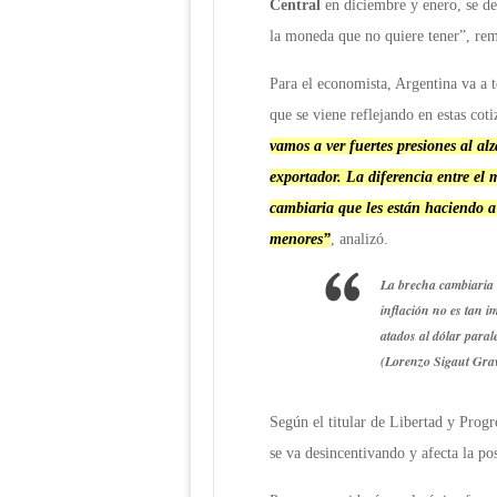
Central
en diciembre y enero, se deb
la moneda que no quiere tener”, re
Para el economista, Argentina va a t
que se viene reflejando en estas coti
vamos a ver fuertes presiones al alz
exportador. La diferencia entre el m
cambiaria que les están haciendo a 
menores”
, analizó.
La brecha cambiaria 
inflación no es tan 
atados al dólar paral
(Lorenzo Sigaut Gra
Según el titular de Libertad y Progr
se va desincentivando y afecta la pos