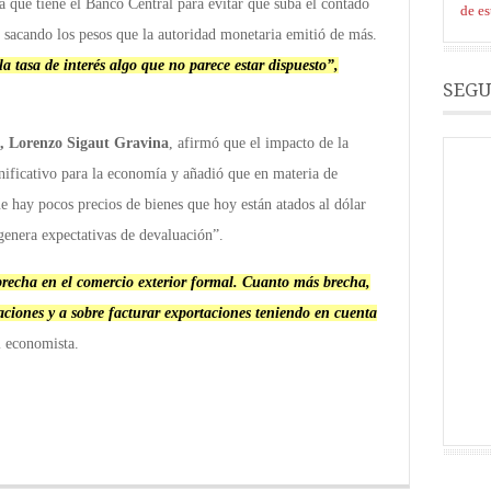
a que tiene el Banco Central para evitar que suba el contado
de e
s sacando los pesos que la autoridad monetaria emitió de más.
la tasa de interés algo que no parece estar dispuesto”,
SEGU
a, Lorenzo Sigaut Gravina
, afirmó que el impacto de la
nificativo para la economía y añadió que en materia de
e hay pocos precios de bienes que hoy están atados al dólar
genera expectativas de devaluación”.
 brecha en el comercio exterior formal. Cuanto más brecha,
aciones y a sobre facturar exportaciones teniendo en cuenta
l economista.