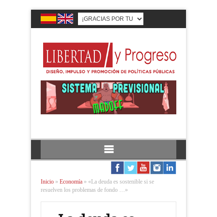
Inicio
»
Economía
»
«La deuda es sostenible si se
resuelven los problemas de fondo …»