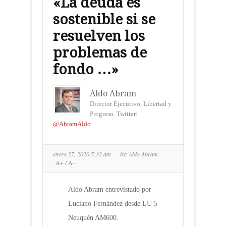
«La deuda es
sostenible si se
resuelven los
problemas de
fondo …»
Aldo Abram
Director Ejecutivo, Libertad y
Progreso. Twitter:
@AbramAldo
enero 27, 2020 7:32 am
by:
Aldo Abram
A+
/
A-
Aldo Abram entrevistado por
Luciano Fernández desde LU 5
Neuquén AM600.