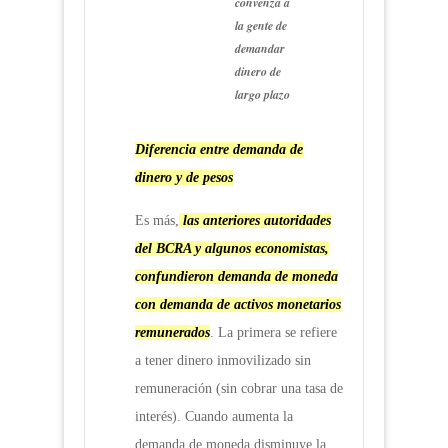
convenza a
la gente de
demandar
dinero de
largo plazo
Diferencia entre demanda de
dinero y de pesos
Es más,
las anteriores autoridades
del BCRA y algunos economistas,
confundieron demanda de moneda
con demanda de activos monetarios
remunerados
. La primera se refiere
a tener dinero inmovilizado sin
remuneración (sin cobrar una tasa de
interés). Cuando aumenta la
demanda de moneda disminuye la