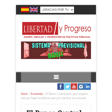
Inicio
»
Economía
»
El Banco Central tiene que ocuparse
más por bajar la inflación que por reactivar la economía