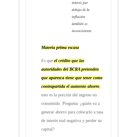
interés por
debajo de la
inflación
también es
inconsistente
Materia prima escasa
Es que
el crédito que las
autoridades del BCRA pretenden
que aparezca tiene que tener como
contrapartida el aumento ahorro
,
esto es la porción del ingreso no
consumido. Pregunta: ¿quién va a
generar ahorro para colocarlo a tasa
de interés real negativa y perder su
capital?