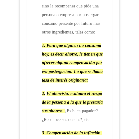
sino la recompensa que pide una
persona o empresa por postergar
consumo presente por futuro más
otros ingredientes, tales como:
1.
Para que alguien no consuma
hoy, es decir ahorre, le tienen que
ofrecer alguna compensación por
esa postergación. Lo que se llama
tasa de interés originaria;
2.
El ahorrista, evaluará el riesgo
de la persona a la que le prestaría
sus ahorros
.
¿Es buen pagador?
¿Reconoce sus deudas?, etc.
3.
Compensación de la inflación.