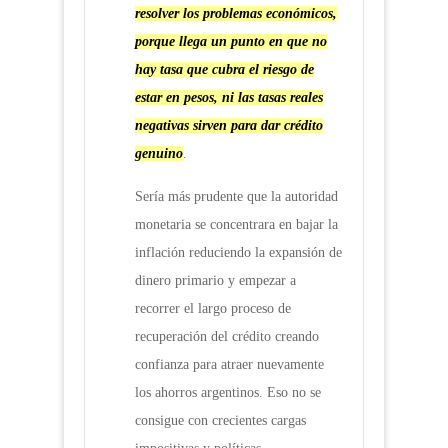
resolver los problemas económicos,
porque llega un punto en que no
hay tasa que cubra el riesgo de
estar en pesos, ni las tasas reales
negativas sirven para dar crédito
genuino
.
Sería más prudente que la autoridad
monetaria se concentrara en bajar la
inflación reduciendo la expansión de
dinero primario y empezar a
recorrer el largo proceso de
recuperación del crédito creando
confianza para atraer nuevamente
los ahorros argentinos. Eso no se
consigue con crecientes cargas