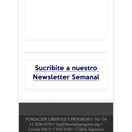
FUNDACIÓN LIBERTAD Y PROGRESO // Tel +54
11 5236 4370 //
lyp@libertadyprogreso.org
//
Lavalle 636 5° C1047AAN // CABA, Argentina