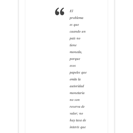
El
problema
es que
cuando un
país no
tiene
moneda,
porque
esos
papeles que
emite la
autoridad
monetaria
no son
reserva de
valor; no
hay tasa de
interés que