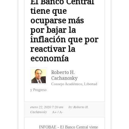
El Banco Central
tiene que
ocuparse más
por bajar la
inflación que por
reactivar la
economía
Roberto H.
Cachanosky
Consejo Académico, Libertad
y Progreso
enero 22, 2020 7:20 am
by:
Roberto H.
Cachanosky
A+
/
A-
INFOBAE - El Banco Central viene