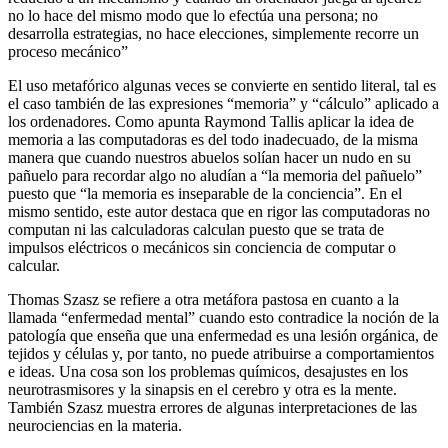
no lo hace del mismo modo que lo efectúa una persona; no
desarrolla estrategias, no hace elecciones, simplemente recorre un
proceso mecánico”
El uso metafórico algunas veces se convierte en sentido literal, tal es
el caso también de las expresiones “memoria” y “cálculo” aplicado a
los ordenadores. Como apunta Raymond Tallis aplicar la idea de
memoria a las computadoras es del todo inadecuado, de la misma
manera que cuando nuestros abuelos solían hacer un nudo en su
pañuelo para recordar algo no aludían a “la memoria del pañuelo”
puesto que “la memoria es inseparable de la conciencia”. En el
mismo sentido, este autor destaca que en rigor las computadoras no
computan ni las calculadoras calculan puesto que se trata de
impulsos eléctricos o mecánicos sin conciencia de computar o
calcular.
Thomas Szasz se refiere a otra metáfora pastosa en cuanto a la
llamada “enfermedad mental” cuando esto contradice la noción de la
patología que enseña que una enfermedad es una lesión orgánica, de
tejidos y células y, por tanto, no puede atribuirse a comportamientos
e ideas. Una cosa son los problemas químicos, desajustes en los
neurotrasmisores y la sinapsis en el cerebro y otra es la mente.
También Szasz muestra errores de algunas interpretaciones de las
neurociencias en la materia.