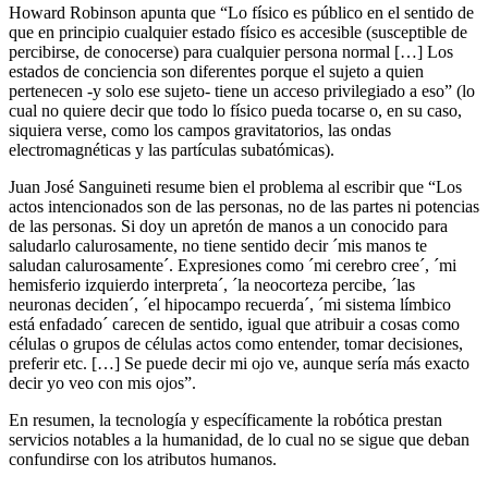
Howard Robinson apunta que “Lo físico es público en el sentido de
que en principio cualquier estado físico es accesible (susceptible de
percibirse, de conocerse) para cualquier persona normal […] Los
estados de conciencia son diferentes porque el sujeto a quien
pertenecen -y solo ese sujeto- tiene un acceso privilegiado a eso” (lo
cual no quiere decir que todo lo físico pueda tocarse o, en su caso,
siquiera verse, como los campos gravitatorios, las ondas
electromagnéticas y las partículas subatómicas).
Juan José Sanguineti resume bien el problema al escribir que “Los
actos intencionados son de las personas, no de las partes ni potencias
de las personas. Si doy un apretón de manos a un conocido para
saludarlo calurosamente, no tiene sentido decir ´mis manos te
saludan calurosamente´. Expresiones como ´mi cerebro cree´, ´mi
hemisferio izquierdo interpreta´, ´la neocorteza percibe, ´las
neuronas deciden´, ´el hipocampo recuerda´, ´mi sistema límbico
está enfadado´ carecen de sentido, igual que atribuir a cosas como
células o grupos de células actos como entender, tomar decisiones,
preferir etc. […] Se puede decir mi ojo ve, aunque sería más exacto
decir yo veo con mis ojos”.
En resumen, la tecnología y específicamente la robótica prestan
servicios notables a la humanidad, de lo cual no se sigue que deban
confundirse con los atributos humanos.