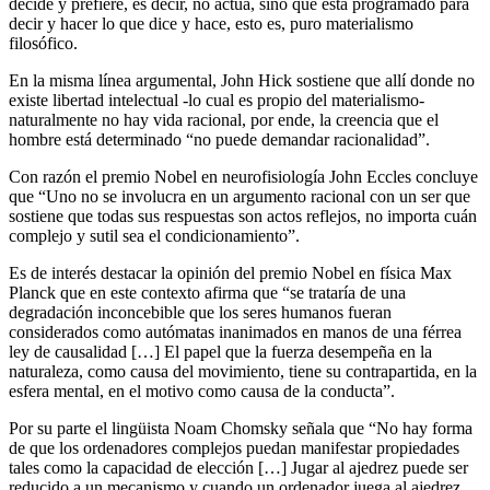
decide y prefiere, es decir, no actúa, sino que está programado para
decir y hacer lo que dice y hace, esto es, puro materialismo
filosófico.
En la misma línea argumental, John Hick sostiene que allí donde no
existe libertad intelectual -lo cual es propio del materialismo-
naturalmente no hay vida racional, por ende, la creencia que el
hombre está determinado “no puede demandar racionalidad”.
Con razón el premio Nobel en neurofisiología John Eccles concluye
que “Uno no se involucra en un argumento racional con un ser que
sostiene que todas sus respuestas son actos reflejos, no importa cuán
complejo y sutil sea el condicionamiento”.
Es de interés destacar la opinión del premio Nobel en física Max
Planck que en este contexto afirma que “se trataría de una
degradación inconcebible que los seres humanos fueran
considerados como autómatas inanimados en manos de una férrea
ley de causalidad […] El papel que la fuerza desempeña en la
naturaleza, como causa del movimiento, tiene su contrapartida, en la
esfera mental, en el motivo como causa de la conducta”.
Por su parte el lingüista Noam Chomsky señala que “No hay forma
de que los ordenadores complejos puedan manifestar propiedades
tales como la capacidad de elección […] Jugar al ajedrez puede ser
reducido a un mecanismo y cuando un ordenador juega al ajedrez