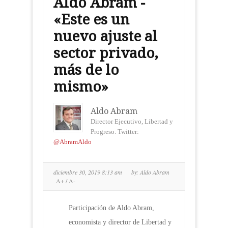
Aldo Abram -
«Este es un
nuevo ajuste al
sector privado,
más de lo
mismo»
Aldo Abram
Director Ejecutivo, Libertad y
Progreso. Twitter:
@AbramAldo
diciembre 30, 2019 8:13 am
by:
Aldo Abram
A+
/
A-
Participación de Aldo Abram,
economista y director de Libertad y