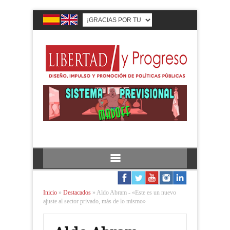
Inicio
»
Destacados
»
Aldo Abram - «Este es un nuevo
ajuste al sector privado, más de lo mismo»