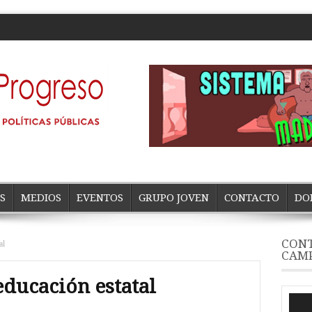
S
MEDIOS
EVENTOS
GRUPO JOVEN
CONTACTO
DO
CONT
al
CAM
educación estatal
Repro
de