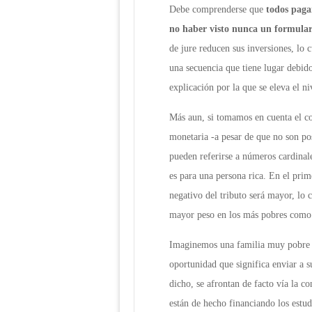
Debe comprenderse que
todos paga
no haber visto nunca un formulari
de jure reducen sus inversiones, lo c
una secuencia que tiene lugar debido 
explicación por la que se eleva el ni
Más aun, si tomamos en cuenta el co
monetaria -a pesar de que no son pos
pueden referirse a números cardinal
es para una persona rica. En el prim
negativo del tributo será mayor, lo 
mayor peso en los más pobres como c
Imaginemos una familia muy pobre qu
oportunidad que significa enviar a s
dicho, se afrontan de facto vía la c
están de hecho financiando los estu