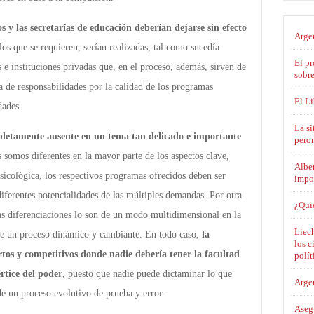
os y las secretarías de educación deberían dejarse sin efecto
Argen
 los que se requieren, serían realizadas, tal como sucedía
El pr
 e instituciones privadas que, en el proceso, además, sirven de
sobre
a de responsabilidades por la calidad de los programas
El L
dades.
La si
mpletamente ausente en un tema tan delicado e importante
pero
 somos diferentes en la mayor parte de los aspectos clave,
Alber
sicológica, los respectivos programas ofrecidos deben ser
impo
 diferentes potencialidades de las múltiples demandas. Por otra
¿Qui
sas diferenciaciones lo son de un modo multidimensional en la
Liech
re un proceso dinámico y cambiante. En todo caso,
la
los c
tos y competitivos donde nadie debería tener la facultad
polít
rtice del poder
, puesto que nadie puede dictaminar lo que
Argen
de un proceso evolutivo de prueba y error.
Asegu