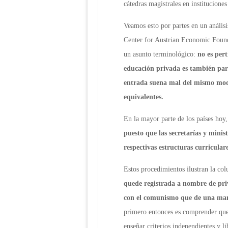
cátedras magistrales en instituciones
Veamos esto por partes en un anális
Center for Austrian Economic Founda
un asunto terminológico:
no es pert
educación privada es también para 
entrada suena mal del mismo modo q
equivalentes.
En la mayor parte de los países hoy
puesto que las secretarías y minis
respectivas estructuras curriculare
Estos procedimientos ilustran la co
quede registrada a nombre de priv
con el comunismo que de una mane
primero entonces es comprender que 
enseñar criterios independientes y l