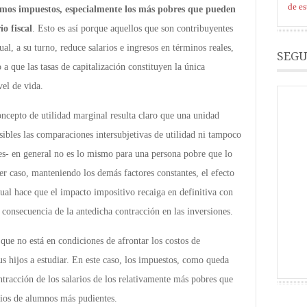
de e
mos impuestos, especialmente los más pobres que pueden
o fiscal
. Esto es así porque aquellos que son contribuyentes
ual, a su turno, reduce salarios e ingresos en términos reales,
SEGU
a que las tasas de capitalización constituyen la única
vel de vida.
ncepto de utilidad marginal resulta claro que una unidad
ibles las comparaciones intersubjetivas de utilidad ni tampoco
es- en general no es lo mismo para una persona pobre que lo
er caso, manteniendo los demás factores constantes, el efecto
cual hace que el impacto impositivo recaiga en definitiva con
onsecuencia de la antedicha contracción en las inversiones.
e no está en condiciones de afrontar los costos de
us hijos a estudiar. En este caso, los impuestos, como queda
ontracción de los salarios de los relativamente más pobres que
dios de alumnos más pudientes.