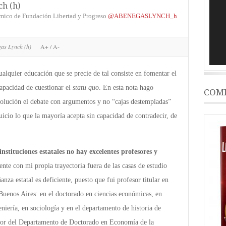
h (h)
vídeo
mico de Fundación Libertad y Progreso
@ABENEGASLYNCH_h
gas Lynch (h)
A+
/
A-
lquier educación que se precie de tal consiste en fomentar el
apacidad de cuestionar el
statu quo
. En esta nota hago
COMP
olución el debate con argumentos y no “cajas destempladas”
uicio lo que la mayoría acepta sin capacidad de contradecir, de
instituciones estatales no hay excelentes profesores y
ente con mi propia trayectoria fuera de las casas de estudio
anza estatal es deficiente, puesto que fui profesor titular en
 Buenos Aires: en el doctorado en ciencias económicas, en
niería, en sociología y en el departamento de historia de
ector del Departamento de Doctorado en Economía de la