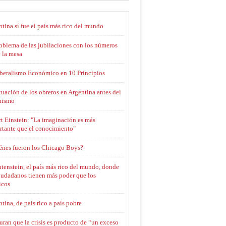
tina sí fue el país más rico del mundo
oblema de las jubilaciones con los números
 la mesa
iberalismo Económico en 10 Principios
tuación de los obreros en Argentina antes del
nismo
t Einstein: "La imaginación es más
rtante que el conocimiento"
énes fueron los Chicago Boys?
tenstein, el país más rico del mundo, donde
iudadanos tienen más poder que los
icos
tina, de país rico a país pobre
ran que la crisis es producto de “un exceso