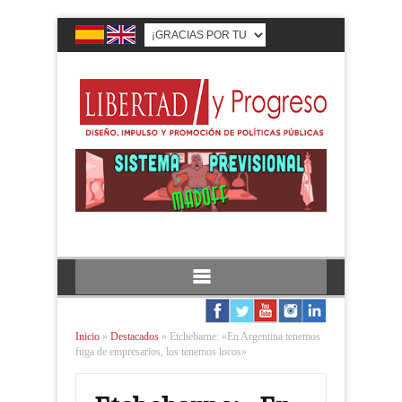
Inicio
»
Destacados
»
Etchebarne: «En Argentina tenemos
fuga de empresarios, los tenemos locos»