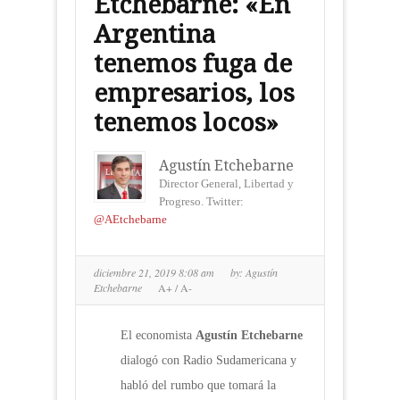
Etchebarne: «En
Argentina
tenemos fuga de
empresarios, los
tenemos locos»
Agustín Etchebarne
Director General, Libertad y
Progreso. Twitter:
@AEtchebarne
diciembre 21, 2019 8:08 am
by:
Agustín
Etchebarne
A+
/
A-
El economista
Agustín Etchebarne
dialogó con Radio Sudamericana y
habló del rumbo que tomará la