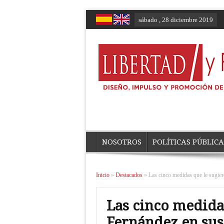
sábado , 28 diciembre 2019
NOSOTROS
POLÍTICAS PÚBLICA
Inicio
»
Destacados
»
Las cinco medidas que le sugie
Las cinco medida
Fernández en sus