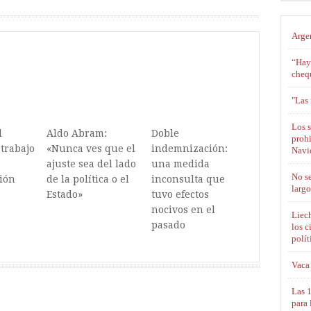
Argen
“Hay
cheq
"Las 
Los s
l
Aldo Abram:
Doble
proh
trabajo
«Nunca ves que el
indemnización:
Navid
ajuste sea del lado
una medida
No se
ión
de la política o el
inconsulta que
largo
Estado»
tuvo efectos
nocivos en el
Liech
pasado
los c
polít
Vaca 
Las 
para 