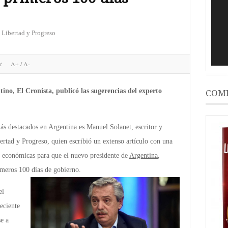
vídeo
, Libertad y Progreso
et
A+
/
A-
no, El Cronista, publicó las sugerencias del experto
COMP
s destacados en Argentina es Manuel Solanet, escritor y
bertad y Progreso, quien escribió un extenso artículo con una
y económicas para que el nuevo presidente de
Argentina
,
imeros 100 días de gobierno.
el
neciente
se a