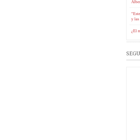
Albe
“Est
y las
¿El m
SEGU