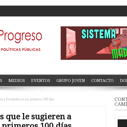
S
MEDIOS
EVENTOS
GRUPO JOVEN
CONTACTO
DO
CONT
ren a Fernández en sus primeros 100 días
CAM
s que le sugieren a
Repro
 primeros 100 días
de