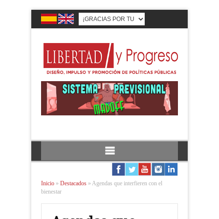
Inicio
»
Destacados
»
Agendas que interfieren con el
bienestar