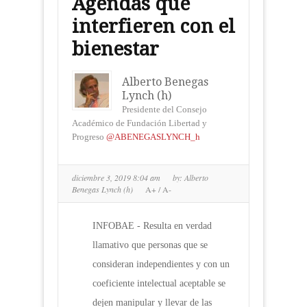
Agendas que
interfieren con el
bienestar
Alberto Benegas
Lynch (h)
Presidente del Consejo
Académico de Fundación Libertad y
Progreso
@ABENEGASLYNCH_h
diciembre 3, 2019 8:04 am
by:
Alberto
Benegas Lynch (h)
A+
/
A-
INFOBAE - Resulta en verdad
llamativo que personas que se
consideran independientes y con un
coeficiente intelectual aceptable se
dejen manipular y llevar de las