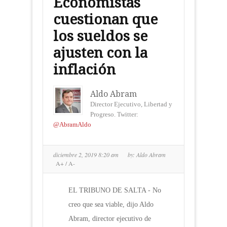
Economistas
cuestionan que
los sueldos se
ajusten con la
inflación
Aldo Abram
Director Ejecutivo, Libertad y
Progreso. Twitter:
@AbramAldo
diciembre 2, 2019 8:20 am
by:
Aldo Abram
A+
/
A-
EL TRIBUNO DE SALTA - No
creo que sea viable, dijo Aldo
Abram, director ejecutivo de