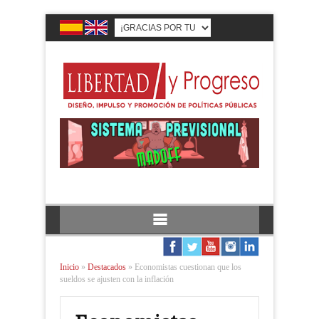
Inicio
»
Destacados
»
Economistas cuestionan que los
sueldos se ajusten con la inflación