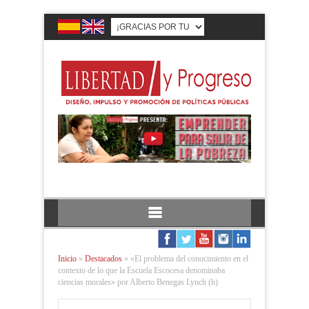
Inicio
»
Destacados
»
«El problema del conocimiento en el
contexto de lo que la Escuela Escocesa denominaba
ciencias morales» por Alberto Benegas Lynch (h)