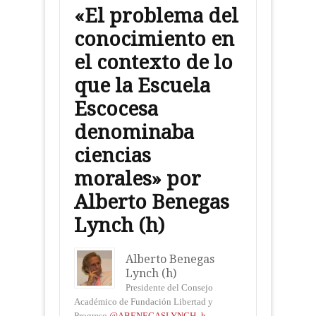
«El problema del
conocimiento en
el contexto de lo
que la Escuela
Escocesa
denominaba
ciencias
morales» por
Alberto Benegas
Lynch (h)
Alberto Benegas
Lynch (h)
Presidente del Consejo
Académico de Fundación Libertad y
Progreso
@ABENEGASLYNCH_h