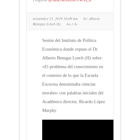
noviembre 25, 2019 10:09 am
by:
Alberto
Benegas Lynch (h)
A+
/
A-
Sesión del Instituto de Política
Económica donde expuso el Dr.
Alberto Benegas Lynch (H) sobre:
«El problema del conocimiento en
el contexto de lo que la Escuela
Escocesa denominaba ciencias
morales» con palabras iniciales del
Académico director, Ricardo López
Murphy.