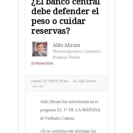
¿El banco central
debe defender el
peso o cuidar
reservas?
Aldo Abram
Director Ejecutivo, Libertad y
Progreso. Twitter:
@AbramAldo
octubre 24, 2019 8:16 am
by:
Aldo Abram
A+
/
A-
Aldo Abram fue entrevistado en el
programa EL 1° DE LA MAÑANA
de FmRadio Cadena.
«Si se confirma este domingo los