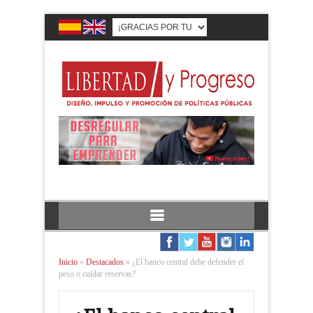
Inicio
»
Destacados
»
¿El banco central debe defender el
peso o cuidar reservas?