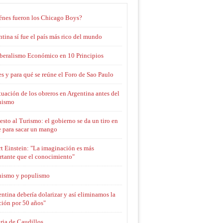
énes fueron los Chicago Boys?
tina sí fue el país más rico del mundo
iberalismo Económico en 10 Principios
s y para qué se reúne el Foro de Sao Paulo
tuación de los obreros en Argentina antes del
nismo
sto al Turismo: el gobierno se da un tiro en
e para sacar un mango
t Einstein: "La imaginación es más
rtante que el conocimiento"
nismo y populismo
ntina debería dolarizar y así eliminamos la
ción por 50 años"
ria de Caudillos