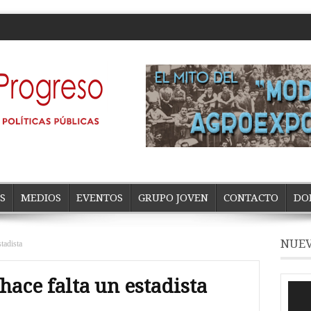
S
MEDIOS
EVENTOS
GRUPO JOVEN
CONTACTO
DO
NUEV
stadista
hace falta un estadista
Repro
de
vídeo