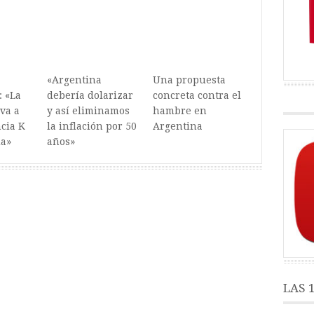
«Argentina
Una propuesta
 «La
debería dolarizar
concreta contra el
va a
y así eliminamos
hambre en
ncia K
la inflación por 50
Argentina
da»
años»
LAS 