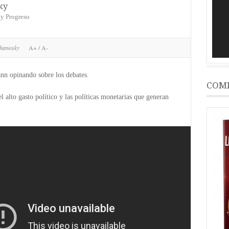
ky
 y Progreso
chanosky
A+
/
A-
n opinando sobre los debates.
COMP
 alto gasto político y las políticas monetarias que generan