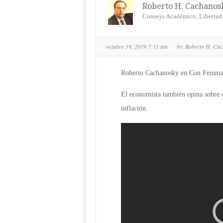
Roberto H. Cachanos
Consejo Académico, Libertad
octubre 19, 2019 7:11 am
by:
Roberto H. Ca
Roberto Cachanosky en Con Feinman
El economista también opina sobre el
inflación.