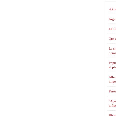
¿Qui
Argen
El L
Qué e
La si
pero
Impue
el pi
Alber
impo
Pero
"Arge
infla
Histo