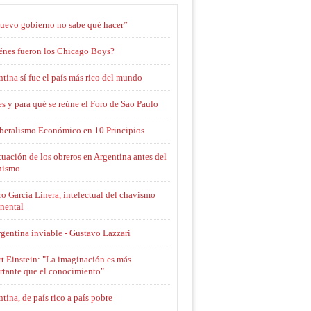
nuevo gobierno no sabe qué hacer”
énes fueron los Chicago Boys?
tina sí fue el país más rico del mundo
s y para qué se reúne el Foro de Sao Paulo
iberalismo Económico en 10 Principios
tuación de los obreros en Argentina antes del
nismo
o García Linera, intelectual del chavismo
inental
gentina inviable - Gustavo Lazzari
t Einstein: "La imaginación es más
rtante que el conocimiento"
tina, de país rico a país pobre