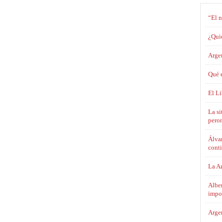
“El 
¿Qui
Argen
Qué e
El L
La si
pero
Álvar
cont
La Ar
Alber
impo
Argen