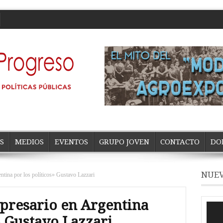
S
MEDIOS
EVENTOS
GRUPO JOVEN
CONTACTO
DO
NUEV
entina por los políticos» Gustavo Lazzari
mpresario en Argentina
Repro
de
» Gustavo Lazzari
vídeo