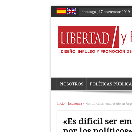
domingo , 17 noviembre 2019
NOSOTROS
POLÍTICAS PÚBLICA
Inicio
»
Economía
»
«Es dificil ser empresario en Arg
«Es dificil ser e
por los políticos