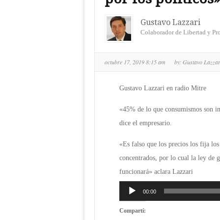
Gustavo Lazzari
Colaborador de Libertad y Pr
octubre 17, 2019 8:15 am
by:
Gustavo Lazza
Gustavo Lazzari en radio Mitre
«45% de lo que consumismos son i
dice el empresario.
«Es falso que los precios los fija lo
concentrados, por lo cual la ley de 
funcionará» aclara Lazzari
Reproductor
00:00
de
Compartí:
audio