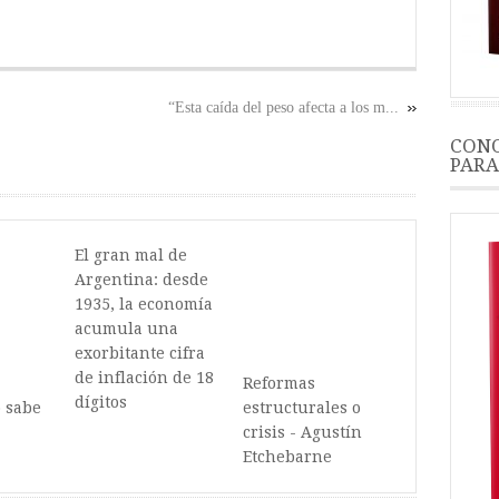
de
flecha
arriba/abajo
“Esta caída del peso afecta a los m...
para
CONO
aumentar
PARA
o
disminuir
el
El gran mal de
volumen.
Argentina: desde
1935, la economía
acumula una
exorbitante cifra
de inflación de 18
Reformas
dígitos
 sabe
estructurales o
crisis - Agustín
Etchebarne