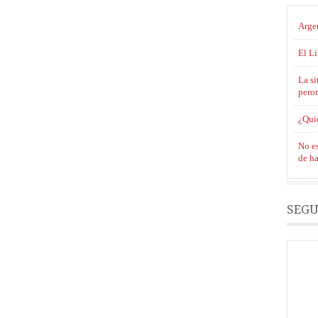
Argen
El L
La si
pero
¿Qui
No es
de ha
SEGU