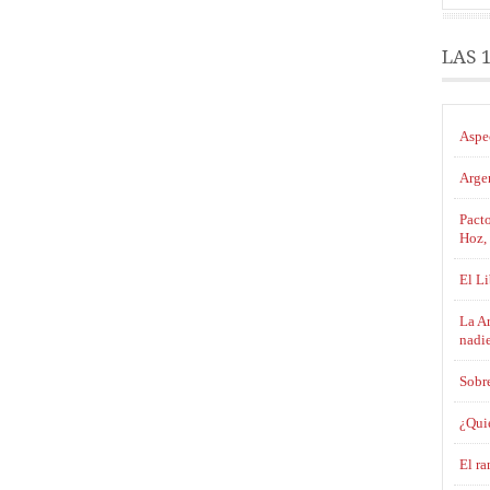
LAS 
Aspe
Argen
Pacto
Hoz,
El L
La Ar
nadi
Sobre
¿Qui
El ra