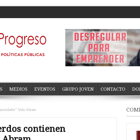
S
MEDIOS
EVENTOS
GRUPO JOVEN
CONTACTO
DO
COMP
n ansiedades” Aldo Abram
uerdos contienen
o Abram