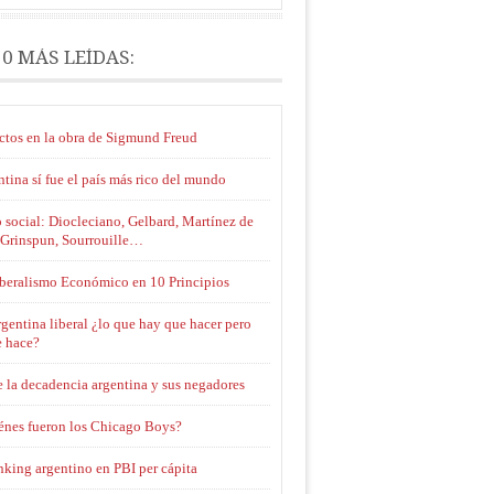
10 MÁS LEÍDAS:
ctos en la obra de Sigmund Freud
tina sí fue el país más rico del mundo
 social: Diocleciano, Gelbard, Martínez de
 Grinspun, Sourrouille…
iberalismo Económico en 10 Principios
gentina liberal ¿lo que hay que hacer pero
e hace?
 la decadencia argentina y sus negadores
énes fueron los Chicago Boys?
nking argentino en PBI per cápita