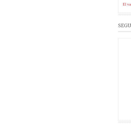
El va
SEGU