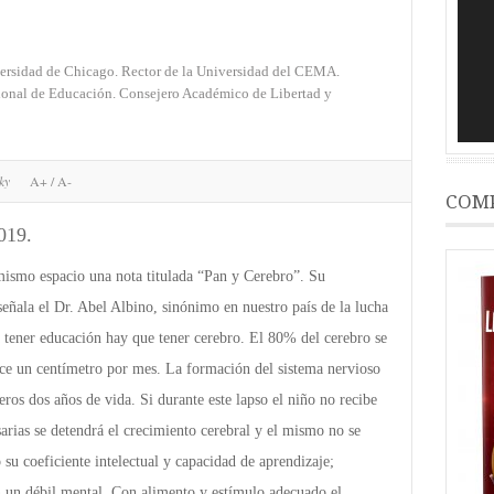
vídeo
ersidad de Chicago. Rector de la Universidad del CEMA.
onal de Educación. Consejero Académico de Libertad y
sky
A+
/
A-
COMP
019.
mismo espacio una nota titulada “Pan y Cerebro”. Su
eñala el Dr. Abel Albino, sinónimo en nuestro país de la lucha
ra tener educación hay que tener cerebro. El 80% del cerebro se
ce un centímetro por mes. La formación del sistema nervioso
eros dos años de vida. Si durante este lapso el niño no recibe
arias se detendrá el crecimiento cerebral y el mismo no se
su coeficiente intelectual y capacidad de aprendizaje;
en un débil mental. Con alimento y estímulo adecuado el