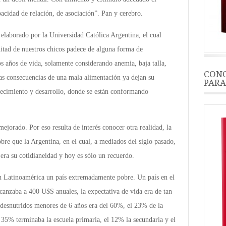
acidad de relación, de asociación”. Pan y cerebro.
elaborado por la Universidad Católica Argentina, el cual
mitad de nuestros chicos padece de alguna forma de
s años de vida, solamente considerando anemia, baja talla,
CONO
las consecuencias de una mala alimentación ya dejan su
PARA
cimiento y desarrollo, donde se están conformando
mejorado. Por eso resulta de interés conocer otra realidad, la
re que la Argentina, en el cual, a mediados del siglo pasado,
l era su cotidianeidad y hoy es sólo un recuerdo.
 Latinoamérica un país extremadamente pobre. Un país en el
lcanzaba a 400 U$S anuales, la expectativa de vida era de tan
s desnutridos menores de 6 años era del 60%, el 23% de la
l 35% terminaba la escuela primaria, el 12% la secundaria y el