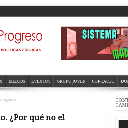
S
MEDIOS
EVENTOS
GRUPO JOVEN
CONTACTO
DO
CONT
el argentino?
CAM
o. ¿Por qué no el
Repro
de