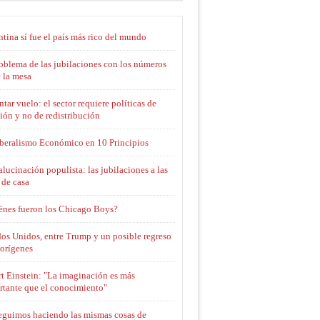
tina sí fue el país más rico del mundo
oblema de las jubilaciones con los números
 la mesa
tar vuelo: el sector requiere políticas de
ión y no de redistribución
iberalismo Económico en 10 Principios
alucinación populista: las jubilaciones a las
 de casa
énes fueron los Chicago Boys?
os Unidos, entre Trump y un posible regreso
 orígenes
t Einstein: "La imaginación es más
rtante que el conocimiento"
seguimos haciendo las mismas cosas de