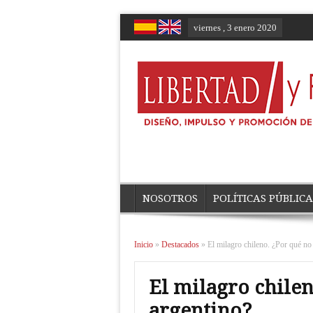
viernes , 3 enero 2020
NOSOTROS
POLÍTICAS PÚBLICA
Inicio
»
Destacados
»
El milagro chileno. ¿Por qué no 
El milagro chilen
argentino?