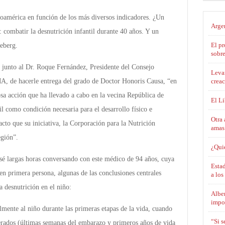
inoamérica en función de los más diversos indicadores. ¿Un
Argen
 combatir la desnutrición infantil durante 40 años. Y un
El pr
eberg.
sobre
, junto al Dr. Roque Fernández, Presidente del Consejo
Levan
creac
A, de hacerle entrega del grado de Doctor Honoris Causa, “en
osa acción que ha llevado a cabo en la vecina República de
El L
il como condición necesaria para el desarrollo físico e
Otra 
acto que su iniciativa, la Corporación para la Nutrición
amas
egión”.
¿Qui
asé largas horas conversando con este médico de 94 años, cuya
Estad
en primera persona, algunas de las conclusiones centrales
a los
a desnutrición en el niño:
Alber
impo
lmente al niño durante las primeras etapas de la vida, cuando
“Si 
lerados (últimas semanas del embarazo y primeros años de vida