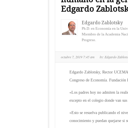
Edgardo Zablots
Edgardo Zablotsky
Ph.D. en Economía en la Univ
Miembro de la Academia Naci
Progreso.
octubre 7, 2019 7:45 am
by:
Edgardo Zablot
Edgardo Zablotsky, Rector UCEMA 
Congreso de Economía. Fundación L
«Los padres hoy no admiten la reali
excepto en el colegio donde van sus
«Esto se resuelva publicando el nive
conocimiento y puedan quejarse si s