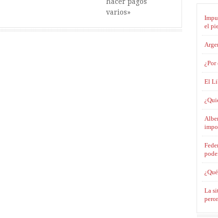
hacer pagos
varios»
Impue
el pi
Argen
¿Por 
El L
¿Qui
Alber
impo
Feder
poder
¿Qué 
La si
pero