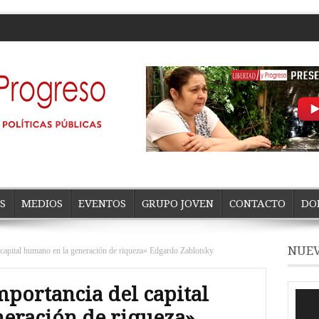
S
MEDIOS
EVENTOS
GRUPO JOVEN
CONTACTO
DO
NUEV
 capital humano en la generación de riqueza» Edgardo Zablotsky
mportancia del capital
Repro
de
eración de riqueza»
vídeo