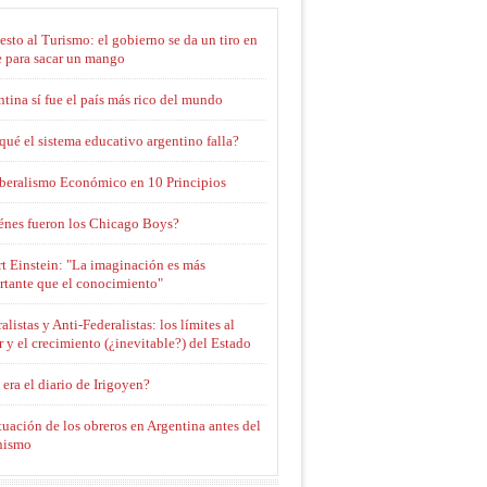
sto al Turismo: el gobierno se da un tiro en
e para sacar un mango
tina sí fue el país más rico del mundo
qué el sistema educativo argentino falla?
iberalismo Económico en 10 Principios
énes fueron los Chicago Boys?
t Einstein: "La imaginación es más
rtante que el conocimiento"
alistas y Anti-Federalistas: los límites al
 y el crecimiento (¿inevitable?) del Estado
era el diario de Irigoyen?
tuación de los obreros en Argentina antes del
nismo