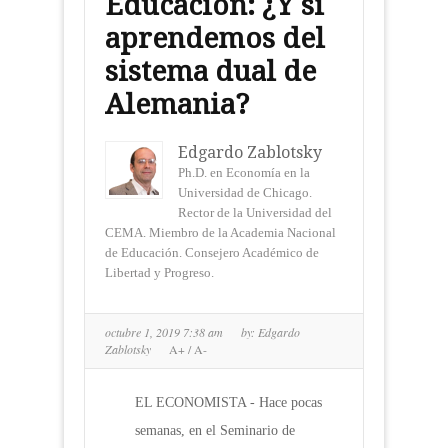
Educación: ¿Y si
aprendemos del
sistema dual de
Alemania?
Edgardo Zablotsky
Ph.D. en Economía en la
Universidad de Chicago.
Rector de la Universidad del
CEMA. Miembro de la Academia Nacional
de Educación. Consejero Académico de
Libertad y Progreso.
octubre 1, 2019 7:38 am
by:
Edgardo
Zablotsky
A+
/
A-
EL ECONOMISTA - Hace pocas
semanas, en el Seminario de