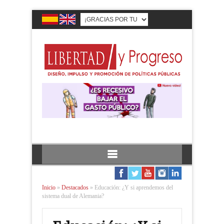
Inicio
»
Destacados
»
Educación: ¿Y si aprendemos del
sistema dual de Alemania?