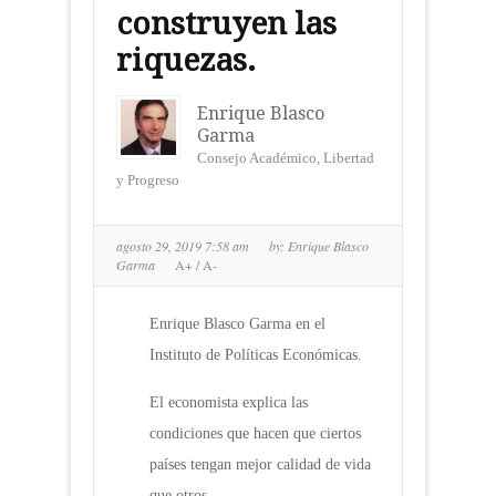
construyen las
riquezas.
Enrique Blasco
Garma
Consejo Académico, Libertad
y Progreso
agosto 29, 2019 7:58 am
by:
Enrique Blasco
Garma
A+
/
A-
Enrique Blasco Garma en el
Instituto de Políticas Económicas.
El economista explica las
condiciones que hacen que ciertos
países tengan mejor calidad de vida
que otros.