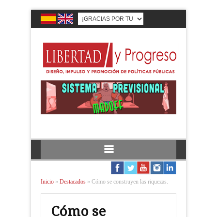
Inicio
»
Destacados
»
Cómo se construyen las riquezas.
Cómo se